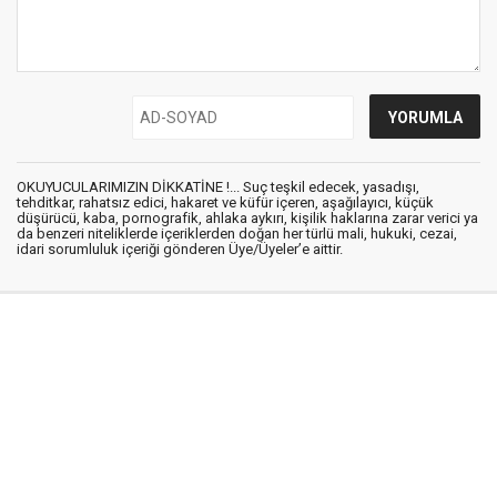
OKUYUCULARIMIZIN DİKKATİNE !... Suç teşkil edecek, yasadışı,
tehditkar, rahatsız edici, hakaret ve küfür içeren, aşağılayıcı, küçük
düşürücü, kaba, pornografik, ahlaka aykırı, kişilik haklarına zarar verici ya
da benzeri niteliklerde içeriklerden doğan her türlü mali, hukuki, cezai,
idari sorumluluk içeriği gönderen Üye/Üyeler’e aittir.