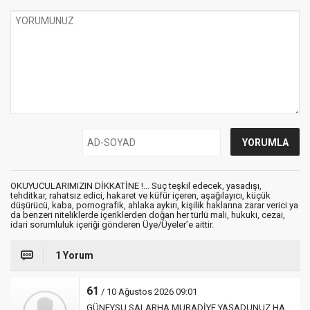
OKUYUCULARIMIZIN DİKKATİNE !... Suç teşkil edecek, yasadışı,
tehditkar, rahatsız edici, hakaret ve küfür içeren, aşağılayıcı, küçük
düşürücü, kaba, pornografik, ahlaka aykırı, kişilik haklarına zarar verici ya
da benzeri niteliklerde içeriklerden doğan her türlü mali, hukuki, cezai,
idari sorumluluk içeriği gönderen Üye/Üyeler’e aittir.
1 Yorum
61
/ 10 Ağustos 2026 09:01
GÜNEYSU SALARHA MURADİYE YAŞADUNUZ HA