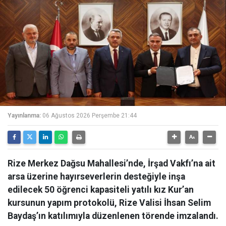
Yayınlanma:
06 Ağustos 2026 Perşembe 21:44
Rize Merkez Dağsu Mahallesi’nde, İrşad Vakfı’na ait
arsa üzerine hayırseverlerin desteğiyle inşa
edilecek 50 öğrenci kapasiteli yatılı kız Kur’an
kursunun yapım protokolü, Rize Valisi İhsan Selim
Baydaş’ın katılımıyla düzenlenen törende imzalandı.