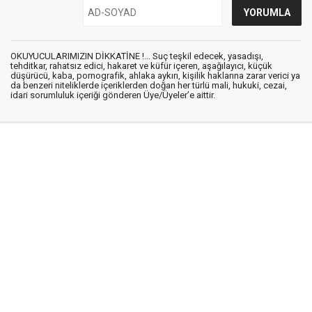
OKUYUCULARIMIZIN DİKKATİNE !... Suç teşkil edecek, yasadışı,
tehditkar, rahatsız edici, hakaret ve küfür içeren, aşağılayıcı, küçük
düşürücü, kaba, pornografik, ahlaka aykırı, kişilik haklarına zarar verici ya
da benzeri niteliklerde içeriklerden doğan her türlü mali, hukuki, cezai,
idari sorumluluk içeriği gönderen Üye/Üyeler’e aittir.