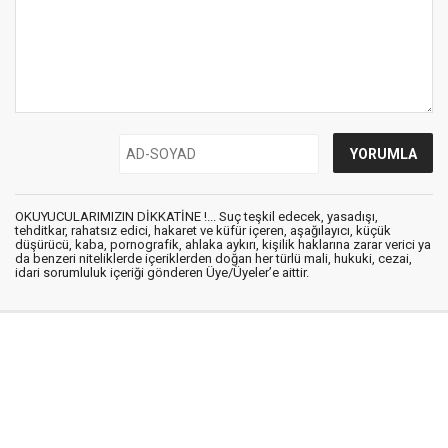
OKUYUCULARIMIZIN DİKKATİNE !... Suç teşkil edecek, yasadışı,
tehditkar, rahatsız edici, hakaret ve küfür içeren, aşağılayıcı, küçük
düşürücü, kaba, pornografik, ahlaka aykırı, kişilik haklarına zarar verici ya
da benzeri niteliklerde içeriklerden doğan her türlü mali, hukuki, cezai,
idari sorumluluk içeriği gönderen Üye/Üyeler’e aittir.