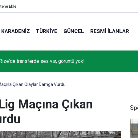
itene Ekle
KARADENIZ
TÜRKIYE
GÜNCEL
RESMI İLANLAR
Rize'de transferde ses var, görüntü yok!
Maçına Çıkan Olaylar Damga Vurdu
Lig Maçına Çıkan
Sp
urdu