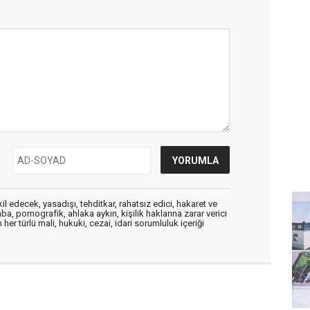
edecek, yasadışı, tehditkar, rahatsız edici, hakaret ve
a, pornografik, ahlaka aykırı, kişilik haklarına zarar verici
her türlü mali, hukuki, cezai, idari sorumluluk içeriği