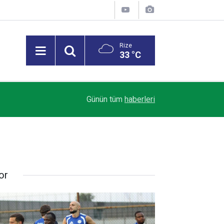
Rize
33 °C
14:35
Gümüşhane’de otomobil uçuruma yuvarlandı: 1 ölü
Günün tüm
haberleri
or