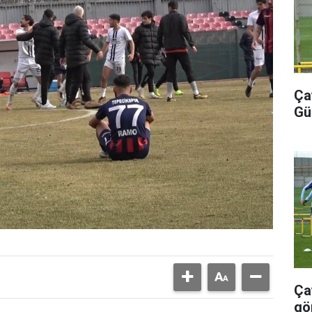
Ça
Gü
Ça
gö