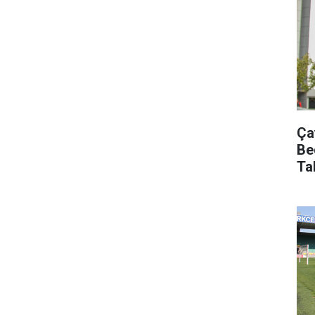
Ça
Be
Ta