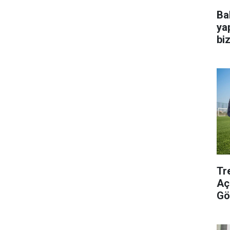
Ba
ya
bi
Tr
Aç
Gö