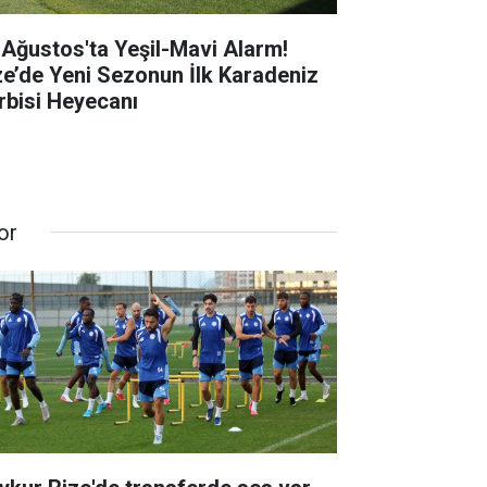
 Ağustos'ta Yeşil-Mavi Alarm!
ze’de Yeni Sezonun İlk Karadeniz
rbisi Heyecanı
or