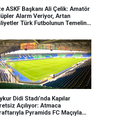
ze ASKF Başkanı Ali Çelik: Amatör
lüpler Alarm Veriyor, Artan
liyetler Türk Futbolunun Temeline
rbe Vuruyor
ykur Didi Stadı’nda Kapılar
retsiz Açılıyor: Atmaca
raftarıyla Pyramids FC Maçıyla
luşuyor