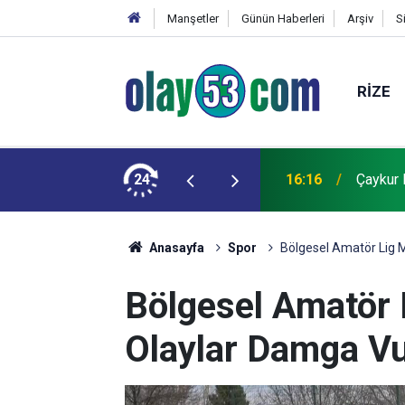
Manşetler
Günün Haberleri
Arşiv
S
RIZE
erine Abone Oldu!
24
16:16
Çaykur 
Anasayfa
Spor
Bölgesel Amatör Lig 
Bölgesel Amatör 
Olaylar Damga V