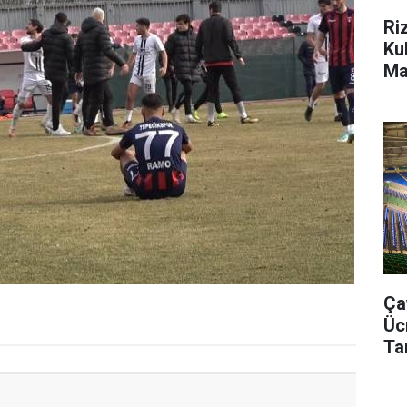
Ri
Ku
Ma
Da
Ça
Üc
Ta
Bu