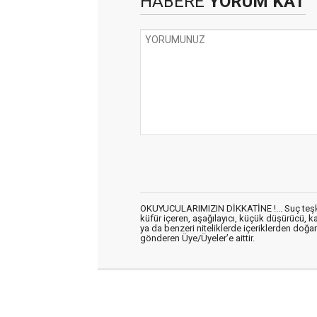
HABERE
YORUM KAT
OKUYUCULARIMIZIN DİKKATİNE !... Suç teşkil 
küfür içeren, aşağılayıcı, küçük düşürücü, kab
ya da benzeri niteliklerde içeriklerden doğan 
gönderen Üye/Üyeler’e aittir.