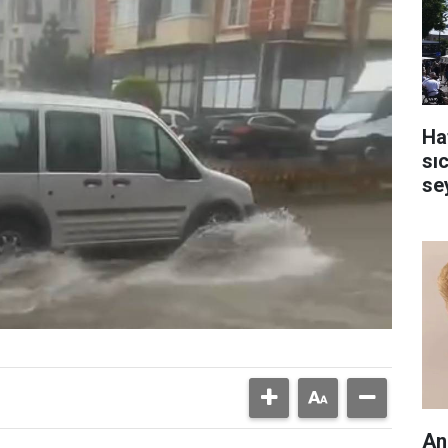
Ha
sı
se
An