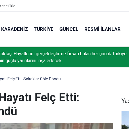
itene Ekle
KARADENIZ
TÜRKIYE
GÜNCEL
RESMI İLANLAR
öktaş: Hayallerini gerçekleştirme fırsatı bulan her çocuk Türkiye
nın güçlü yarınlarını inşa edecek
atı Felç Etti: Sokaklar Göle Döndü
ayatı Felç Etti:
Ya
öndü