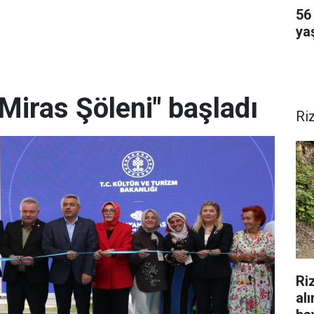
56 
ya
Miras Şöleni" başladı
Ri
Ri
al