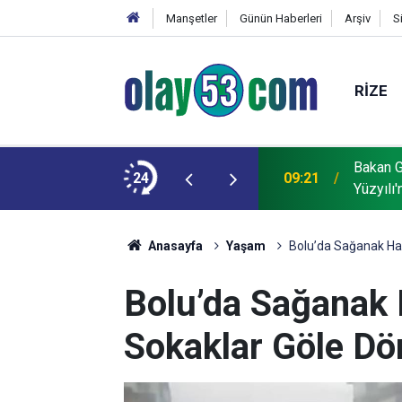
Manşetler
Günün Haberleri
Arşiv
S
RIZE
Bakan G
 delici "TOLUN P" hedefi tam isabetle vurdu
24
09:21
Yüzyılı'
Anasayfa
Yaşam
Bolu’da Sağanak Hay
Bolu’da Sağanak H
Sokaklar Göle D