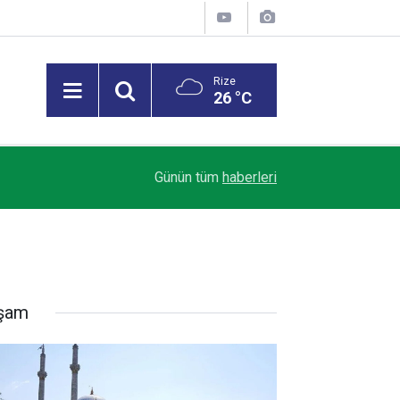
Rize
26 °C
09:19
Adalet Bakanı Gürlek: Çözülememiş karanlıkta k
Günün tüm
haberleri
şam