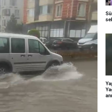
Sü
se
Ya
Ya
anı