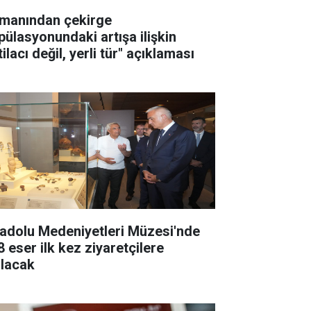
manından çekirge
pülasyonundaki artışa ilişkin
tilacı değil, yerli tür" açıklaması
adolu Medeniyetleri Müzesi'nde
8 eser ilk kez ziyaretçilere
ılacak