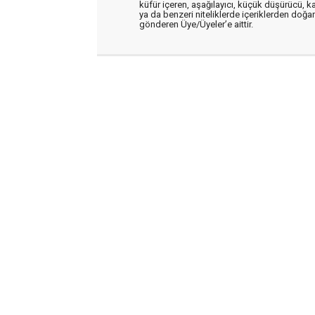
küfür içeren, aşağılayıcı, küçük düşürücü, kab
ya da benzeri niteliklerde içeriklerden doğan 
gönderen Üye/Üyeler’e aittir.