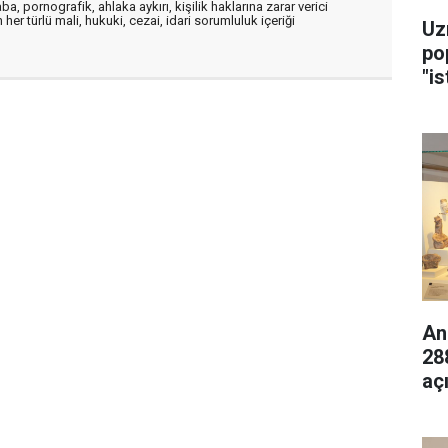
a, pornografik, ahlaka aykırı, kişilik haklarına zarar verici
her türlü mali, hukuki, cezai, idari sorumluluk içeriği
Uz
po
"is
An
28
aç