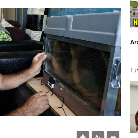
Ar
Tü