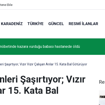
itene Ekle
KARADENIZ
TÜRKIYE
GÜNCEL
RESMI İLANLAR
öbetinde kazara vurduğu babası hastanede öldü
 Şaşırtıyor; Vızır Vızır Çalışan Arılar 15. Kata Bal Götürüyor
eri Şaşırtıyor; Vızır
Re
ar 15. Kata Bal