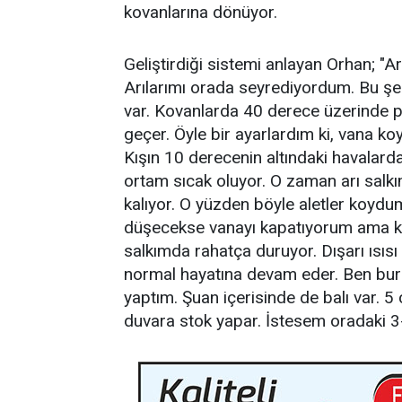
kovanlarına dönüyor.
Geliştirdiği sistemi anlayan Orhan; "A
Arılarımı orada seyrediyordum. Bu şe
var. Kovanlarda 40 derece üzerinde pe
geçer. Öyle bir ayarlardım ki, vana ko
Kışın 10 derecenin altındaki havalard
ortam sıcak oluyor. O zaman arı sal
kalıyor. O yüzden böyle aletler koydum.
düşecekse vanayı kapatıyorum ama k
salkımda rahatça duruyor. Dışarı ısısı
normal hayatına devam eder. Ben bur
yaptım. Şuan içerisinde de balı var. 5 ç
duvara stok yapar. İstesem oradaki 3-4