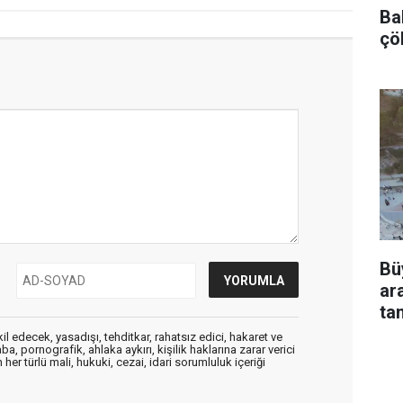
Bah
çö
Bü
ar
ta
edecek, yasadışı, tehditkar, rahatsız edici, hakaret ve
a, pornografik, ahlaka aykırı, kişilik haklarına zarar verici
her türlü mali, hukuki, cezai, idari sorumluluk içeriği