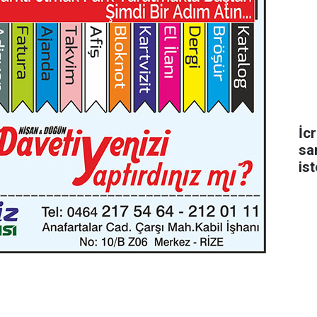
İc
sa
is