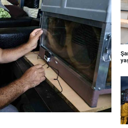
Şa
ya