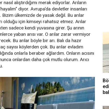
 nasıl alıştırdığımı merak ediyorlar. Arıların
"hayalim" diyor. Avrupa'da devletler insanları
. Bizim ülkemizde de yasak değil. Bu arılar
 olduğu için kimseyi rahatsız etmez. Arılar
ikten sadece kendi yuvasına girer. Şu arının
nlerce yaban arısı var. O arılar zarar vermiyor
ek. Bu arılar böyle bir arı. Balı da hazır
ağaç sayısı köylerden çok. Bu arılar evladım
lığında onlarla beraber ağlardım. Onların acısını
ununca onlardan daha çok mutlu olurum. Arıcı
u.
Bö
ed
ba