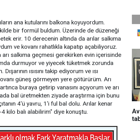
rıların ana kutularını balkona koyuyordum.
kilde bir formül buldum. Üzerinde de düzeneği
tek erir. 10 derecenin altında da arılar salkıma
ydum ve kovanı rahatlıkla kapatıp açabiliyoruz.
a arı salkıma geçmesi gerekirken evin içerisinde
kımda durmuyor ve yiyecek tüketmek zorunda
 Dışarının ısısını takip ediyorum ve ısı
ovanı güneş görmeyen yere götürürüm. Arı
 artınca buraya getirip vanasını açıyorum ve arı
ada bal üretmekten ziyade araştırma için bunu
ıtanın 4'ü yavru, 1'i ful bal dolu. Arılar kenar
Av
 kilo balı alabilirim" diye konuştu.
ta