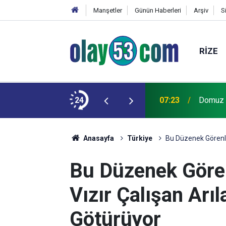
Manşetler
Günün Haberleri
Arşiv
S
RIZE
ınan gölette boğuldu
24
07:23
Domuz n
Anasayfa
Türkiye
Bu Düzenek Görenleri
Bu Düzenek Görenl
Vızır Çalışan Arıl
Götürüyor