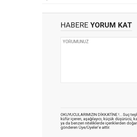
HABERE
YORUM KAT
OKUYUCULARIMIZIN DİKKATİNE !... Suç teşkil 
küfür içeren, aşağılayıcı, küçük düşürücü, kab
ya da benzeri niteliklerde içeriklerden doğan 
gönderen Üye/Üyeler’e aittir.