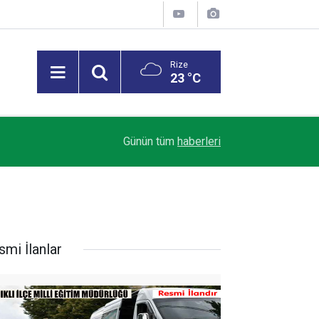
Rize
23 °C
Ertuğrul Doğan: Salah gibi bir oyuncuyu parayla 
07:20
Günün tüm
haberleri
getiremezsiniz
smi İlanlar