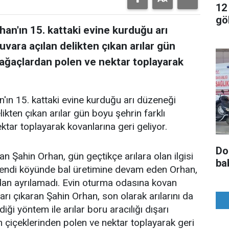
12
gö
han'ın 15. kattaki evine kurduğu arı
uvara açılan delikten çıkan arılar gün
i ağaçlardan polen ve nektar toplayarak
'ın 15. kattaki evine kurduğu arı düzeneği
likten çıkan arılar gün boyu şehrin farklı
ktar toplayarak kovanlarına geri geliyor.
Do
an Şahin Orhan, gün geçtikçe arılara olan ilgisi
ba
. Kendi köyünde bal üretimine devam eden Orhan,
ndan ayrılamadı. Evin oturma odasına kovan
şarı çıkaran Şahin Orhan, son olarak arılarını da
diği yöntem ile arılar boru aracılığı dışarı
n çiçeklerinden polen ve nektar toplayarak geri