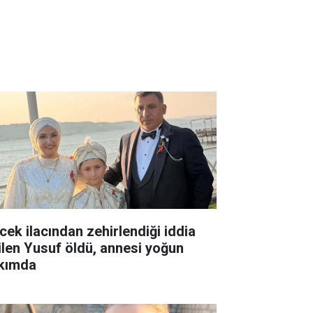
cek ilacından zehirlendiği iddia
ilen Yusuf öldü, annesi yoğun
kımda