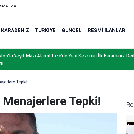
itene Ekle
KARADENIZ
TÜRKIYE
GÜNCEL
RESMI İLANLAR
tos'ta Yeşil-Mavi Alarm! Rize’de Yeni Sezonun İlk Karadeniz Der
nı
jerlere Tepki!
 Menajerlere Tepki!
Re