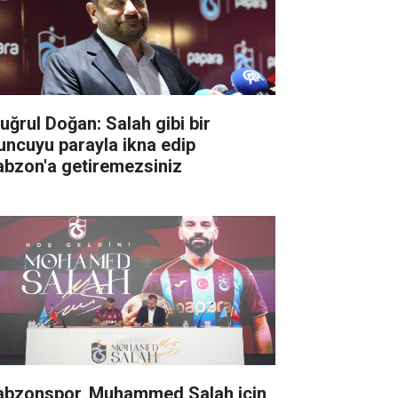
tuğrul Doğan: Salah gibi bir
uncuyu parayla ikna edip
abzon'a getiremezsiniz
abzonspor, Muhammed Salah için