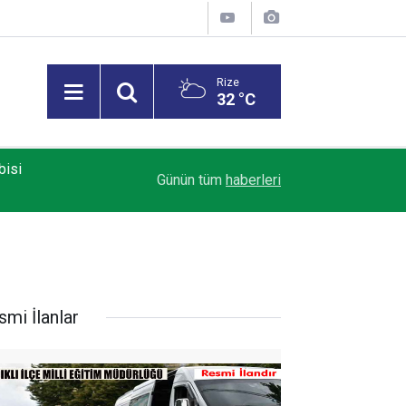
Rize
32 °C
bisi
15:23
Ardahan-Şavşat karayolunda hatalı sollama ara
Günün tüm
haberleri
smi İlanlar