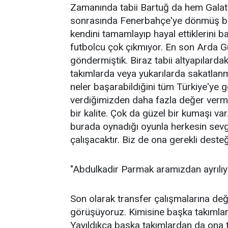
Zamanında tabii Bartuğ da hem Galatas
sonrasında Fenerbahçe'ye dönmüş bir
kendini tamamlayıp hayal ettiklerini b
futbolcu çok çıkmıyor. En son Arda Gü
göndermiştik. Biraz tabii altyapılardak
takımlarda veya yukarılarda sakatlanm
neler başarabildiğini tüm Türkiye'ye g
verdiğimizden daha fazla değer vermek
bir kalite. Çok da güzel bir kumaşı var.
burada oynadığı oyunla herkesin sevgil
çalışacaktır. Biz de ona gerekli dest
"Abdulkadir Parmak aramızdan ayrılıy
Son olarak transfer çalışmalarına değ
görüşüyoruz. Kimisine başka takımlar 
Yayıldıkça başka takımlardan da ona te