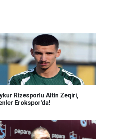
ykur Rizesporlu Altin Zeqiri,
enler Erokspor'da!