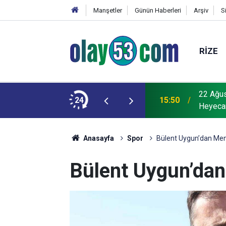
Manşetler
Günün Haberleri
Arşiv
S
RIZE
görüntüsünü çekip "O ne bilama bişe" diyen
22 Ağus
24
15:50
Heyeca
Anasayfa
Spor
Bülent Uygun’dan Mena
Bülent Uygun’dan