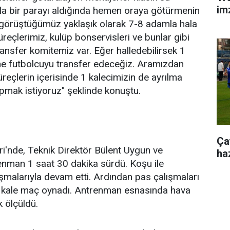
im
azla bir parayı aldığında hemen oraya götürmenin
 görüştüğümüz yaklaşık olarak 7-8 adamla hala
eçlerimiz, kulüp bonservisleri ve bunlar gibi
ransfer komitemiz var. Eğer halledebilirsek 1
ne futbolcuyu transfer edeceğiz. Aramızdan
reçlerin içerisinde 1 kalecimizin de ayrılma
apmak istiyoruz" şeklinde konuştu.
Ça
eri'nde, Teknik Direktör Bülent Uygun ve
ha
renman 1 saat 30 dakika sürdü. Koşu ile
şmalarıyla devam etti. Ardından pas çalışmaları
ft kale maç oynadı. Antrenman esnasında hava
k ölçüldü.