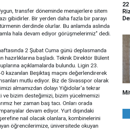
22
Uygun, transfer döneminde menajerlere sitem
Ri
De
azı gibidirler. Bir yerden daha fazla bir parayı
ürmenin derdinde olurlar. Bu anlamda aslında
amla hala devam ediyor görüşmelerimiz" dedi.
. haftasında 2 Şubat Cuma günü deplasmanda
azırlıklarına başladı. Teknik Direktör Bülent
plarına açıklamalarda bulundu. Ligin 23.
-0 kazanılan Beşiktaş maçını değerlendirerek
nsanları mutlu ediyor. Biz de Sivasspor olarak
rimizi almamızdan dolayı Yiğidolar'a tekrar
Mi
i ve bizim desteğimizi, bizim yücelmemizi
arımız her zaman baş tacı. Onları orada
mpanyalar devam ediyor. Yurt dışındaki
şerefine nail olacak olanlara, kombinelerini
kuyan öğrencilerimize, üniversitede okuyan