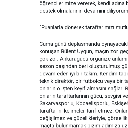
öğrencilerimize vererek, kendi adına 
destek olmalarının devamını diliyorum"
"Puanlarla dönerek taraftarımızı mutl
Cuma günü deplasmanda oynayacakl
konuşan Bülent Uygun, maçın zor geç
çok zor. Ankaragücü organize anlamın
sezon başından beri oluşturulmuş güz
devam eden iyi bir takım. Kendim tabii
teknik direktör, bir futbolcu veya bir t
onların o işten keyif almasını sağlar
onların taraftarlarının gücü, sevgisi v
Sakaryasporlu, Kocaelisporlu, Eskişe
taraftarını kelimeler tarif etmez. Onl
değişilmez ve güzellikleriyle, görsellik
maçta bulunmamak bizim adımıza üzüntü