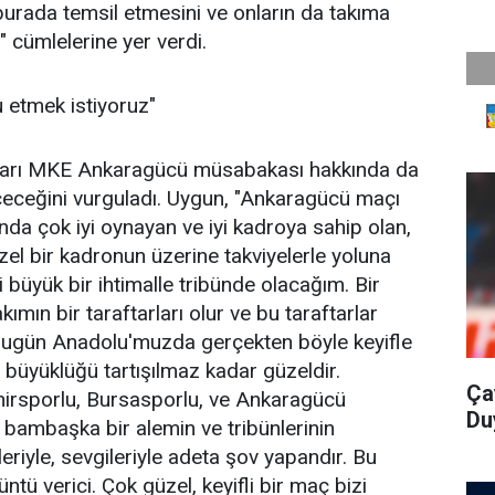
burada temsil etmesini ve onların da takıma
 cümlelerine yer verdi.
u etmek istiyoruz"
arı MKE Ankaragücü müsabakası hakkında da
eceğini vurguladı. Uygun, "Ankaragücü maçı
da çok iyi oynayan ve iyi kadroya sahip olan,
el bir kadronun üzerine takviyelerle yoluna
 büyük bir ihtimalle tribünde olacağım. Bir
akımın bir taraftarları olur ve bu taraftarlar
. Bugün Anadolu'muzda gerçekten böyle keyifle
e büyüklüğü tartışılmaz kadar güzeldir.
Ça
hirsporlu, Bursasporlu, ve Ankaragücü
Du
ar bambaşka bir alemin ve tribünlerinin
leriyle, sevgileriyle adeta şov yapandır. Bu
 verici. Çok güzel, keyifli bir maç bizi