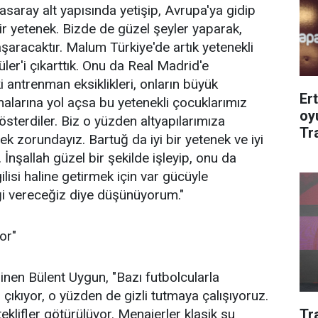
aray alt yapısında yetişip, Avrupa'ya gidip
 yetenek. Bizde de güzel şeyler yaparak,
aşaracaktır. Malum Türkiye'de artık yetenekli
ler'i çıkarttık. Onu da Real Madrid'e
i antrenman eksiklikleri, onların büyük
Er
alarına yol açsa bu yetenekli çocuklarımız
oy
österdiler. Biz o yüzden altyapılarımıza
Tr
 zorundayız. Bartuğ da iyi bir yetenek ve iyi
 İnşallah güzel bir şekilde işleyip, onu da
isi haline getirmek için var gücüyle
eği vereceğiz diye düşünüyorum."
or"
inen Bülent Uygun, "Bazı futbolcularla
çıkıyor, o yüzden de gizli tutmaya çalışıyoruz.
Tr
klifler götürülüyor. Menajerler klasik su