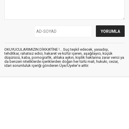
OKUYUCULARIMIZIN DİKKATİNE !... Suç teşkil edecek, yasadışı,
tehditkar, rahatsız edici, hakaret ve küfür içeren, aşağılayıcı, küçük
düşürücü, kaba, pornografik, ahlaka aykırı, kişilik haklarına zarar verici ya
da benzeri niteliklerde içeriklerden doğan her türlü mali, hukuki, cezai,
idari sorumluluk içeriği gönderen Üye/Üyeler’e aittir.