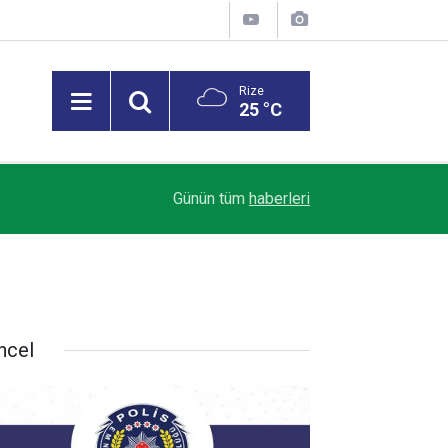
Rize
25 °C
09:52
Göztepe, İsmail Köybaşı'nın jübile maçında Trab
Günün tüm
haberleri
ncel