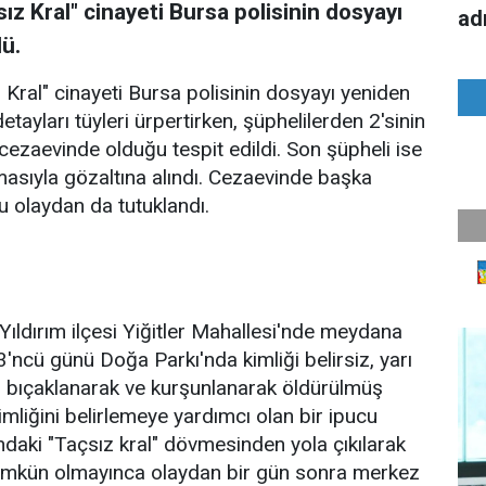
ız Kral" cinayeti Bursa polisinin dosyayı
ad
dü.
 Kral" cinayeti Bursa polisinin dosyayı yeniden
etayları tüyleri ürpertirken, şüphelilerden 2'sinin
cezaevinde olduğu tespit edildi. Son şüpheli ise
masıyla gözaltına alındı. Cezaevinde başka
u olaydan da tutuklandı.
ıldırım ilçesi Yiğitler Mahallesi'nde meydana
3'ncü günü Doğa Parkı'nda kimliği belirsiz, yarı
, bıçaklanarak ve kurşunlanarak öldürülmüş
mliğini belirlemeye yardımcı olan bir ipucu
daki "Taçsız kral" dövmesinden yola çıkılarak
mümkün olmayınca olaydan bir gün sonra merkez