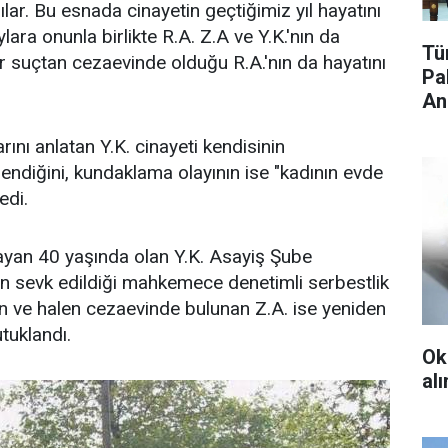
dılar. Bu esnada cinayetin geçtiğimiz yıl hayatını
lara onunla birlikte R.A. Z.A ve Y.K.'nın da
Tü
 bir suçtan cezaevinde olduğu R.A.'nın da hayatını
Pa
An
ını anlatan Y.K. cinayeti kendisinin
şlendiğini, kundaklama olayının ise "kadının evde
edi.
ğlayan 40 yaşında olan Y.K. Asayiş Şube
 sevk edildiği mahkemece denetimli serbestlik
şan ve halen cezaevinde bulunan Z.A. ise yeniden
tuklandı.
Ok
al