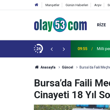
Manşetler
Günün Haberleri
Arşiv
S
RIZE
 yüksek kombine satışını yaptı
24
09:55
Milli p
Anasayfa
Güncel
Bursa’da Faili Meçhu
Bursa’da Faili Me
Cinayeti 18 Yıl S