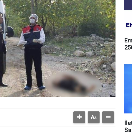
Em
25
İl
Sa