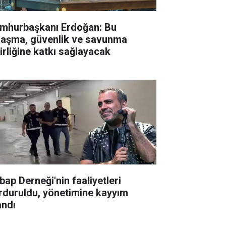
mhurbaşkanı Erdoğan: Bu
laşma, güvenlik ve savunma
birliğine katkı sağlayacak
bap Derneği'nin faaliyetleri
rduruldu, yönetimine kayyım
andı