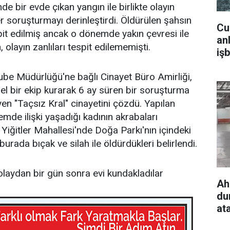
 bir evde çıkan yangın ile birlikte olayın
er soruşturmayı derinleştirdi. Öldürülen şahsın
Cu
it edilmiş ancak o dönemde yakın çevresi ile
an
, olayın zanlıları tespit edilememişti.
iş
be Müdürlüğü'ne bağlı Cinayet Büro Amirliği,
zel bir ekip kurarak 6 ay süren bir soruşturma
n "Taçsız Kral" cinayetini çözdü. Yapılan
de ilişki yaşadığı kadının akrabaları
 Yiğitler Mahallesi'nde Doğa Parkı'nın içindeki
rada bıçak ve silah ile öldürdükleri belirlendi.
olaydan bir gün sonra evi kundakladılar
Ah
du
at