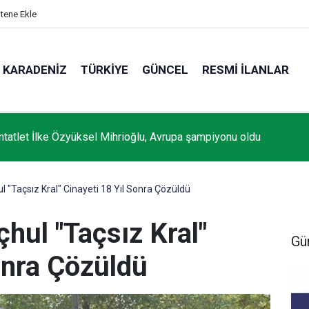
itene Ekle
KARADENIZ
TÜRKIYE
GÜNCEL
RESMI İLANLAR
entatlet İlke Özyüksel Mihrioğlu, Avrupa şampiyonu oldu
l "Taçsız Kral" Cinayeti 18 Yıl Sonra Çözüldü
çhul "Taçsız Kral"
Gü
onra Çözüldü