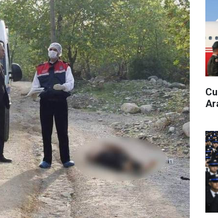
Cu
Ar