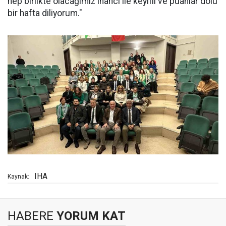
hep birlikte olacağımız inancı ile keyifli ve puanlar dolu
bir hafta diliyorum."
IHA
Kaynak:
HABERE
YORUM KAT