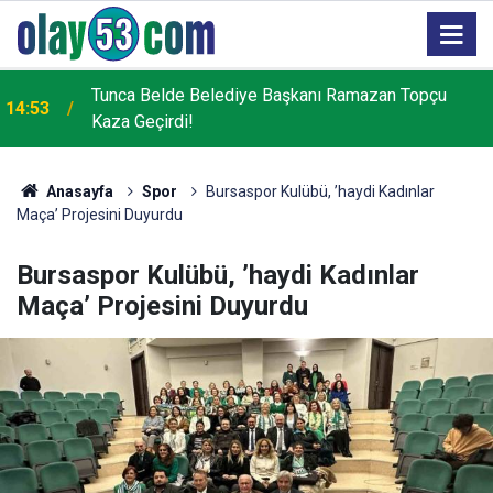
Rize’de piknik masasının davetsiz misafirleri ile
13:25
piknikçiler arasında güldüren kovalamaca
Anasayfa
Spor
Bursaspor Kulübü, ’haydi Kadınlar
Maça’ Projesini Duyurdu
Bursaspor Kulübü, ’haydi Kadınlar
Maça’ Projesini Duyurdu