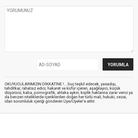
OKUYUCULARIMIZIN DİKKATİNE !... Suç teşkil edecek, yasadışı,
tehditkar, rahatsız edici, hakaret ve küfür içeren, aşağılayıcı, küçük
düşürücü, kaba, pornografik, ahlaka aykırı, kişilik haklarına zarar verici ya
da benzeri niteliklerde içeriklerden doğan her türlü mali, hukuki, cezai,
idari sorumluluk içeriği gönderen Üye/Üyeler’e aittir.