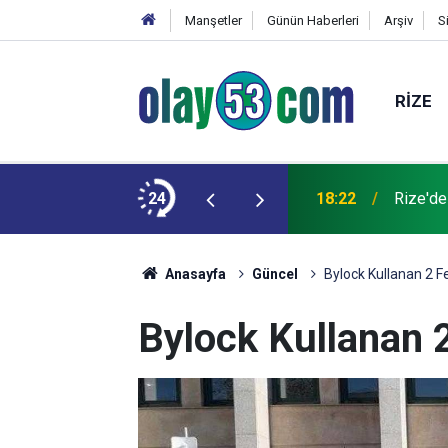
Manşetler
Günün Haberleri
Arşiv
S
RIZE
 kardeşinin durumu ağır
24
18:22
Rize'de
Anasayfa
Güncel
Bylock Kullanan 2 F
Bylock Kullanan 2