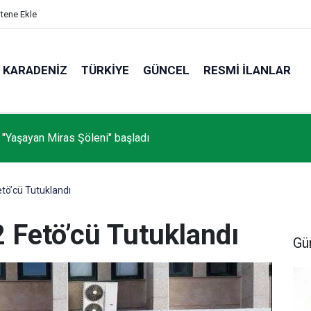
itene Ekle
KARADENIZ
TÜRKIYE
GÜNCEL
RESMI İLANLAR
 "Yaşayan Miras Şöleni" başladı
etö’cü Tutuklandı
 Fetö’cü Tutuklandı
Gü