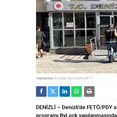
Yayınlanma:
02 Şubat 2024 Cuma 09:17
DENİZLİ – Denizli'de FETÖ/PDY si
programı ByLock yapılanmasında ye