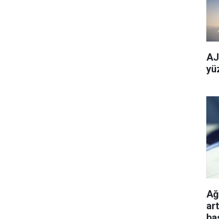
AJe
yü
Ağu
ar
ba