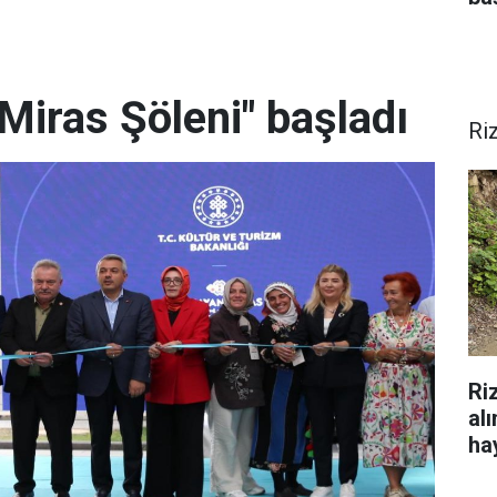
Miras Şöleni" başladı
Ri
Ri
al
hay