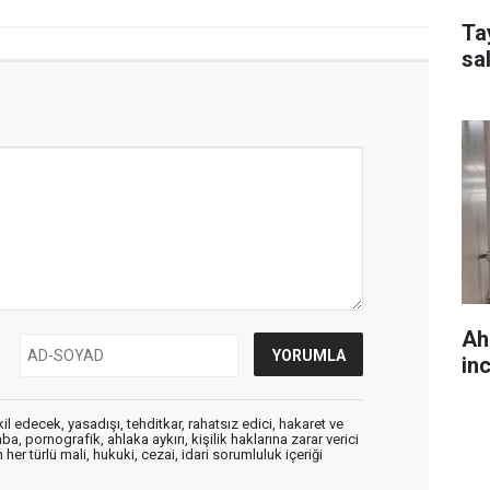
Ta
sal
Ah
in
edecek, yasadışı, tehditkar, rahatsız edici, hakaret ve
a, pornografik, ahlaka aykırı, kişilik haklarına zarar verici
her türlü mali, hukuki, cezai, idari sorumluluk içeriği