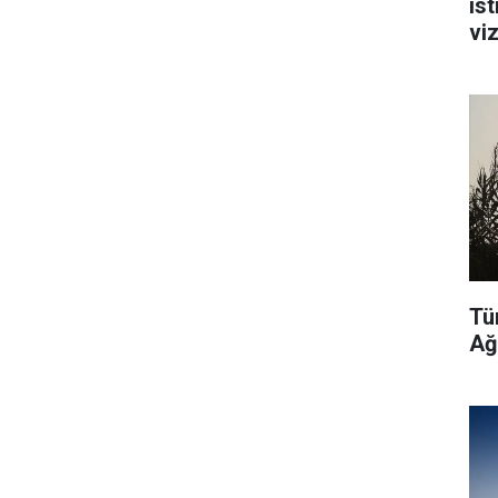
ist
vi
Tü
Ağ