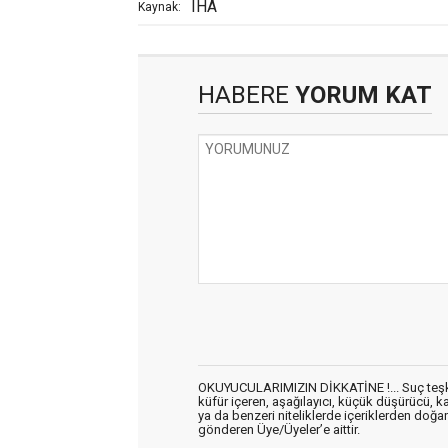
IHA
Kaynak:
HABERE
YORUM KAT
OKUYUCULARIMIZIN DİKKATİNE !... Suç teşkil 
küfür içeren, aşağılayıcı, küçük düşürücü, kab
ya da benzeri niteliklerde içeriklerden doğan 
gönderen Üye/Üyeler’e aittir.