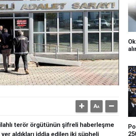
Ok
al
lahlı terör örgütünün şifreli haberleşme
Po
25
r aldıkları iddia edilen iki şüpheli