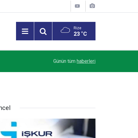
Rize
23 °C
Trendyol 1. Lig’de Sezon Perdesi Açılıyor: Riz
18:07
Günün tüm
haberleri
Alacak
ncel