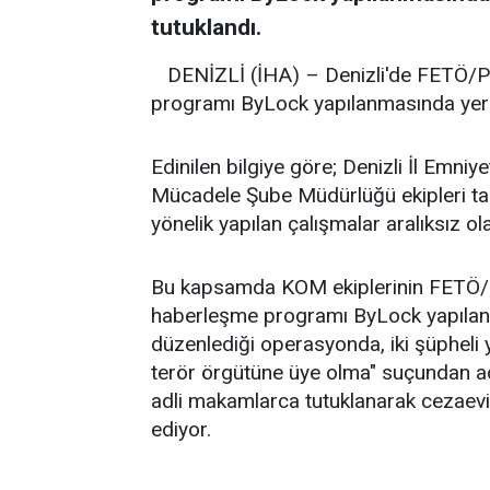
tutuklandı.
DENİZLİ (İHA) – Denizli'de FETÖ/PD
programı ByLock yapılanmasında yer ald
Edinilen bilgiye göre; Denizli İl Emni
Mücadele Şube Müdürlüğü ekipleri ta
yönelik yapılan çalışmalar aralıksız o
Bu kapsamda KOM ekiplerinin FETÖ/PD
haberleşme programı ByLock yapılanmas
düzenlediği operasyonda, iki şüpheli y
terör örgütüne üye olma" suçundan adl
adli makamlarca tutuklanarak cezaevin
ediyor.