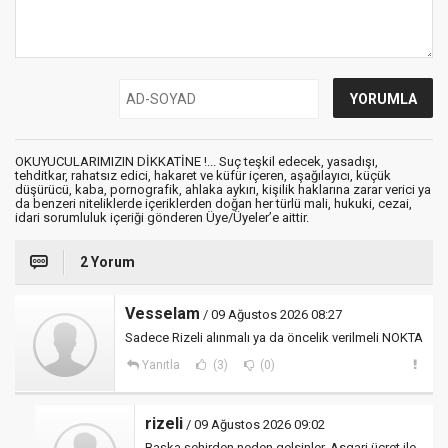
OKUYUCULARIMIZIN DİKKATİNE !... Suç teşkil edecek, yasadışı,
tehditkar, rahatsız edici, hakaret ve küfür içeren, aşağılayıcı, küçük
düşürücü, kaba, pornografik, ahlaka aykırı, kişilik haklarına zarar verici ya
da benzeri niteliklerde içeriklerden doğan her türlü mali, hukuki, cezai,
idari sorumluluk içeriği gönderen Üye/Üyeler’e aittir.
2 Yorum
Vesselam
/ 09 Ağustos 2026 08:27
Sadece Rizeli alınmalı ya da öncelik verilmeli NOKTA
Yanıtla
(3)
(0)
rizeli
/ 09 Ağustos 2026 09:02
Başka şehirden neden gelsinler. Asgari ücret ile