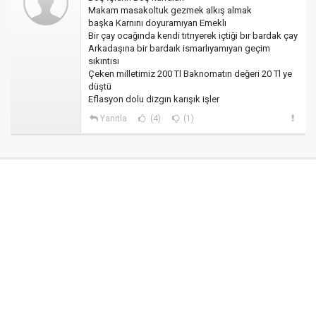
Makam masakoltuk gezmek alkış almak
başka Karnını doyuramıyan Emeklı
Bir çay ocağında kendi tıtrıyerek içtiği bır bardak çay
Arkadaşına bir bardaık ismarlıyamıyan geçim
sıkıntısı
Çeken milletimiz 200 Tl Baknomatın değeri 20 Tl ye
düştü
Eflasyon dolu dizgın karışık işler
Yanıtla
(4)
(1)