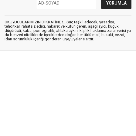
OKUYUCULARIMIZIN DİKKATİNE !... Suç teşkil edecek, yasadışı,
tehditkar, rahatsız edici, hakaret ve küfür içeren, aşağılayıcı, küçük
düşürücü, kaba, pornografik, ahlaka aykırı, kişilik haklarına zarar verici ya
da benzeri niteliklerde içeriklerden doğan her türlü mali, hukuki, cezai,
idari sorumluluk içeriği gönderen Üye/Üyeler’e aittir.