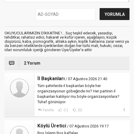
OKUYUCULARIMIZIN DİKKATİNE !... Suç teşkil edecek, yasadışı,
tehditkar, rahatsız edici, hakaret ve küfür içeren, aşağılayıcı, küçük
düşürücü, kaba, pornografik, ahlaka aykırı, kişilik haklarına zarar verici ya
da benzeri niteliklerde içeriklerden doğan her türlü mali, hukuki, cezai,
idari sorumluluk içeriği gönderen Üye/Üyeler’e aittir.
2 Yorum
İl Başkanları
/ 07 Ağustos 2026 21:40
Tüm şehirlerde il başkanları böyle her
organizasyonun göbeğinde mi? Her partinin il
başkanları katılıyor mu böyle organizasyonlara?
Tuhaf görünüyor.
Yanıtla
(1)
(0)
Köylü Üretici
/ 07 Ağustos 2026 19:17
Boş İşlerin Boş kalfaları