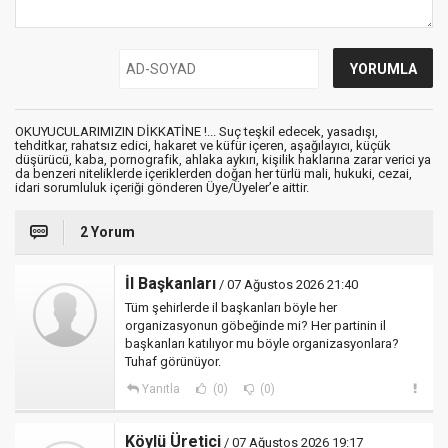
OKUYUCULARIMIZIN DİKKATİNE !... Suç teşkil edecek, yasadışı,
tehditkar, rahatsız edici, hakaret ve küfür içeren, aşağılayıcı, küçük
düşürücü, kaba, pornografik, ahlaka aykırı, kişilik haklarına zarar verici ya
da benzeri niteliklerde içeriklerden doğan her türlü mali, hukuki, cezai,
idari sorumluluk içeriği gönderen Üye/Üyeler’e aittir.
2 Yorum
İl Başkanları
/ 07 Ağustos 2026 21:40
Tüm şehirlerde il başkanları böyle her
organizasyonun göbeğinde mi? Her partinin il
başkanları katılıyor mu böyle organizasyonlara?
Tuhaf görünüyor.
Yanıtla
(0)
(0)
Köylü Üretici
/ 07 Ağustos 2026 19:17