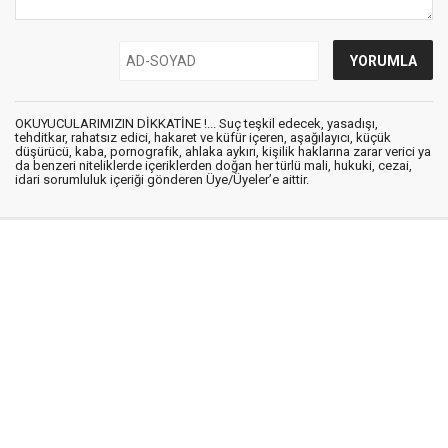
OKUYUCULARIMIZIN DİKKATİNE !... Suç teşkil edecek, yasadışı,
tehditkar, rahatsız edici, hakaret ve küfür içeren, aşağılayıcı, küçük
düşürücü, kaba, pornografik, ahlaka aykırı, kişilik haklarına zarar verici ya
da benzeri niteliklerde içeriklerden doğan her türlü mali, hukuki, cezai,
idari sorumluluk içeriği gönderen Üye/Üyeler’e aittir.