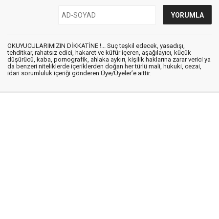
OKUYUCULARIMIZIN DİKKATİNE !... Suç teşkil edecek, yasadışı,
tehditkar, rahatsız edici, hakaret ve küfür içeren, aşağılayıcı, küçük
düşürücü, kaba, pornografik, ahlaka aykırı, kişilik haklarına zarar verici ya
da benzeri niteliklerde içeriklerden doğan her türlü mali, hukuki, cezai,
idari sorumluluk içeriği gönderen Üye/Üyeler’e aittir.