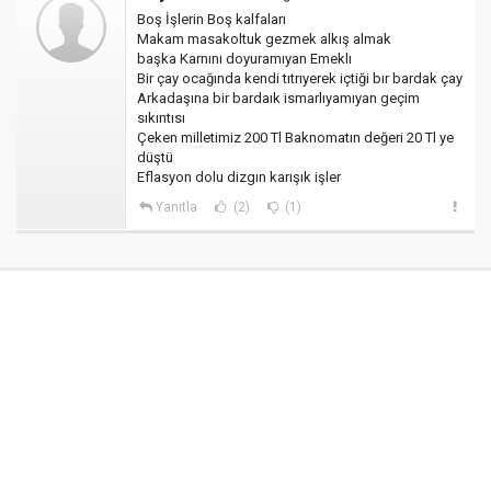
Boş İşlerin Boş kalfaları
Makam masakoltuk gezmek alkış almak
başka Karnını doyuramıyan Emeklı
Bir çay ocağında kendi tıtrıyerek içtiği bır bardak çay
Arkadaşına bir bardaık ismarlıyamıyan geçim
sıkıntısı
Çeken milletimiz 200 Tl Baknomatın değeri 20 Tl ye
düştü
Eflasyon dolu dizgın karışık işler
Yanıtla
(2)
(1)