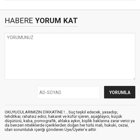
HABERE
YORUM KAT
OKUYUCULARIMIZIN DİKKATİNE !... Suç teşkil edecek, yasadışı,
tehditkar, rahatsız edici, hakaret ve küfür içeren, aşağılayıcı, küçük
düşürücü, kaba, pornografik, ahlaka aykırı, kişilik haklarına zarar verici ya
da benzeri niteliklerde içeriklerden doğan her türlü mali, hukuki, cezai,
idari sorumluluk içeriği gönderen Üye/Üyeler’e aittir.