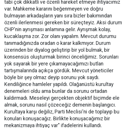
tabi çok dikkatli ve özenli hareket etmeye ihtiyacımız
var. Mahkeme kararını beğenmeyen ve doğru
bulmayan arkadaşların yanı sıra bizler bakımından
özenli ilerlenmesi gereken bir süreçteyiz. Aksi durum
CHP'nin ayrışması anlamına gelir. Ayrışmak kolay,
kucaklaşma zor. Zor olanı yapalım. Mevcut durumu
tanımadığınızda oradan o karar kalkmıyor. Durum
üzerinden bir diyalog geliştirip bir yol bulmak, bir
konsensüs oluşturmak birinci önceliğimiz. Sorunları
yok sayarak bir yere çıkamayacağımızı butlan
tartışmalarında açıkça gördük. Mevcut yöneticiler
böyle bir şey olmaz deyip sorunu yok saydı.
Kendiliğince hamleler yapıldı. Olağanüstü kurultay
denemeleri oldu ama bunlar da sorunu ortadan
kaldırmadı. Meseleyi gerçekten objektif biçimde ele
almak, sorunu nasıl çözeceğiz demenin başlangıcı.
Kurultaya karşı değiliz, Parti Meclisi'ni de toplayıp bu
konuları konuşacağız. Birlikte konuşacağımız bir
mekanizmaya ihtiyaç var" ifadelerini kullandı.