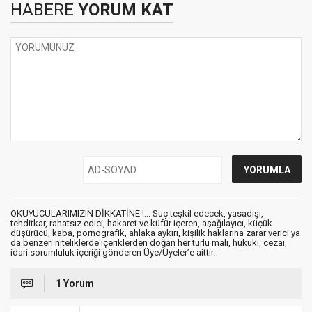
HABERE
YORUM KAT
OKUYUCULARIMIZIN DİKKATİNE !... Suç teşkil edecek, yasadışı,
tehditkar, rahatsız edici, hakaret ve küfür içeren, aşağılayıcı, küçük
düşürücü, kaba, pornografik, ahlaka aykırı, kişilik haklarına zarar verici ya
da benzeri niteliklerde içeriklerden doğan her türlü mali, hukuki, cezai,
idari sorumluluk içeriği gönderen Üye/Üyeler’e aittir.
1 Yorum