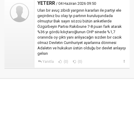
YETERR
/ 04 Haziran 2026 09:50
Ulan bir avuç zibidi yargının kararları ile partiyi ele
geçirdınız bu olay Iyı partının kuruluşundada
olmuştur Bak sayın sözcü bütün anketlerde
Özgürbeyin Partısı Rakıbıune 7-8 puan fark atarak
%36 yı gördü kılıçtaroğlunun CHP sinede %1,7
oranında oy çıktı yanı anlıyacağın sızden bır cacık
olmaz Devletın Cumhuriyet ayarlarına dönmesi
Adaletın ve hukukun üstün olduğu bır devlet anlayışı
gelsın
Yanıtla
(0)
(0)