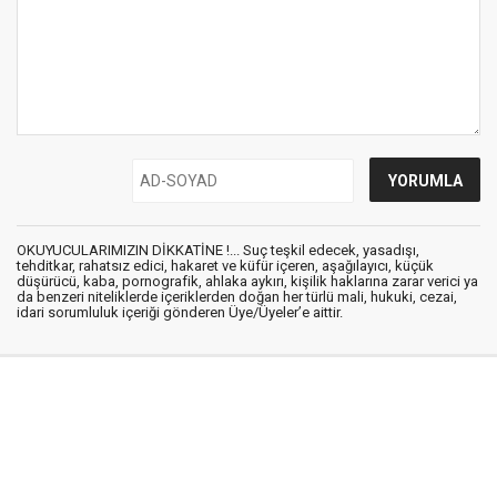
OKUYUCULARIMIZIN DİKKATİNE !... Suç teşkil edecek, yasadışı,
tehditkar, rahatsız edici, hakaret ve küfür içeren, aşağılayıcı, küçük
düşürücü, kaba, pornografik, ahlaka aykırı, kişilik haklarına zarar verici ya
da benzeri niteliklerde içeriklerden doğan her türlü mali, hukuki, cezai,
idari sorumluluk içeriği gönderen Üye/Üyeler’e aittir.