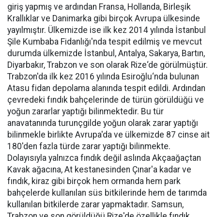
giriş yapmış ve ardından Fransa, Hollanda, Birleşik
Krallıklar ve Danimarka gibi birçok Avrupa ülkesinde
yayılmıştır. Ülkemizde ise ilk kez 2014 yılında İstanbul
Şile Kumbaba Fidanlığı'nda tespit edilmiş ve mevcut
durumda ülkemizde İstanbul, Antalya, Sakarya, Bartın,
Diyarbakır, Trabzon ve son olarak Rize‘de görülmüştür.
Trabzon'da ilk kez 2016 yılında Esiroğlu‘nda bulunan
Atasu fidan depolama alanında tespit edildi. Ardından
çevredeki fındık bahçelerinde de türün görüldüğü ve
yoğun zararlar yaptığı bilinmektedir. Bu tür
anavatanında turunçgilde yoğun olarak zarar yaptığı
bilinmekle birlikte Avrupa'da ve ülkemizde 87 cinse ait
180'den fazla türde zarar yaptığı bilinmekte.
Dolayısıyla yalnızca fındık değil aslında Akçaağaçtan
Kavak ağacına, At kestanesinden Çınar'a kadar ve
fındık, kiraz gibi birçok hem ormanda hem park
bahçelerde kullanılan süs bitkilerinde hem de tarımda
kullanılan bitkilerde zarar yapmaktadır. Samsun,
Trabzon ve son görüldüğü Rize'de özellikle fındık