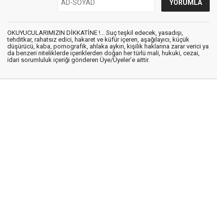
OKUYUCULARIMIZIN DİKKATİNE !... Suç teşkil edecek, yasadışı,
tehditkar, rahatsız edici, hakaret ve küfür içeren, aşağılayıcı, küçük
düşürücü, kaba, pornografik, ahlaka aykırı, kişilik haklarına zarar verici ya
da benzeri niteliklerde içeriklerden doğan her türlü mali, hukuki, cezai,
idari sorumluluk içeriği gönderen Üye/Üyeler’e aittir.