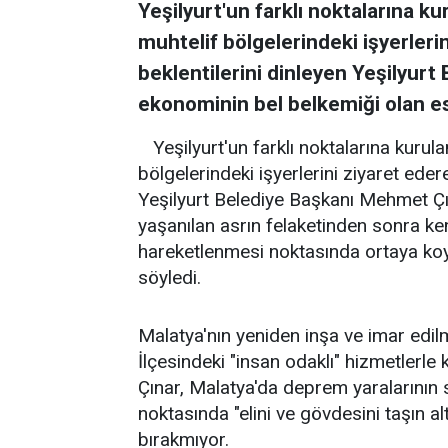
Yeşilyurt'un farklı noktalarına ku
muhtelif bölgelerindeki işyerleri
beklentilerini dinleyen Yeşilyur
ekonominin bel belkemiği olan esn
Yeşilyurt'un farklı noktalarına kurula
bölgelerindeki işyerlerini ziyaret eder
Yeşilyurt Belediye Başkanı Mehmet Çı
yaşanılan asrın felaketinden sonra kent
hareketlenmesi noktasında ortaya koy
söyledi.
Malatya'nın yeniden inşa ve imar edilm
İlçesindeki "insan odaklı" hizmetlerl
Çınar, Malatya'da deprem yaralarının
noktasında "elini ve gövdesini taşın al
bırakmıyor.