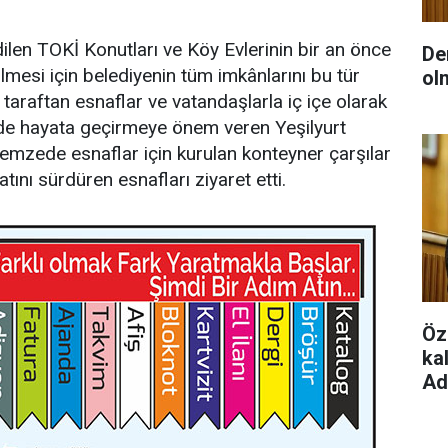
edilen TOKİ Konutları ve Köy Evlerinin bir an önce
De
lmesi için belediyenin tüm imkânlarını bu tür
ol
 taraftan esnaflar ve vatandaşlarla iç içe olarak
inde hayata geçirmeye önem veren Yeşilyurt
mzede esnaflar için kurulan konteyner çarşılar
yatını sürdüren esnafları ziyaret etti.
Öz
ka
Ad