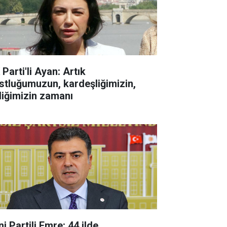
Parti'li Ayan: Artık
stluğumuzun, kardeşliğimizin,
rliğimizin zamanı
i Partili Emre: 44 ilde