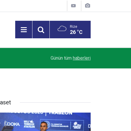
Rize
26 °C
21:44
Rize'de Yatılı Kız Kur’an Kursu İçin Protokol İmz
Günün tüm
haberleri
yaset