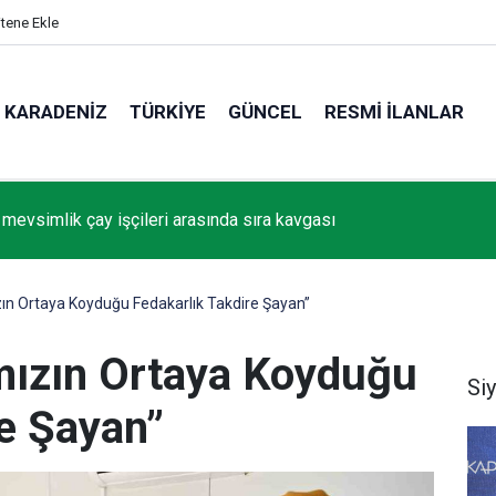
itene Ekle
KARADENIZ
TÜRKIYE
GÜNCEL
RESMI İLANLAR
 mevsimlik çay işçileri arasında sıra kavgası
zın Ortaya Koyduğu Fedakarlık Takdire Şayan”
ımızın Ortaya Koyduğu
Si
re Şayan”