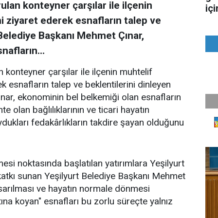
rulan konteyner çarşılar ile ilçenin
iç
ni ziyaret ederek esnafların talep ve
t Belediye Başkanı Mehmet Çınar,
afların...
n konteyner çarşılar ile ilçenin muhtelif
ek esnafların talep ve beklentilerini dinleyen
nar, ekonominin bel belkemiği olan esnafların
e olan bağlılıklarının ve ticari hayatın
dukları fedakârlıkların takdire şayan olduğunu
esi noktasında başlatılan yatırımlara Yeşilyurt
e katkı sunan Yeşilyurt Belediye Başkanı Mehmet
 sarılması ve hayatın normale dönmesi
tına koyan" esnafları bu zorlu süreçte yalnız