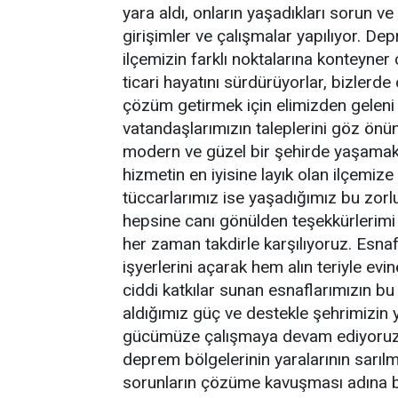
yara aldı, onların yaşadıkları sorun v
girişimler ve çalışmalar yapılıyor. De
ilçemizin farklı noktalarına konteyner 
ticari hayatını sürdürüyorlar, bizlerde o
çözüm getirmek için elimizden geleni 
vatandaşlarımızın taleplerini göz ön
modern ve güzel bir şehirde yaşamak a
hizmetin en iyisine layık olan ilçemize
tüccarlarımız ise yaşadığımız bu zor
hepsine canı gönülden teşekkürlerimi 
her zaman takdirle karşılıyoruz. Esna
işyerlerini açarak hem alın teriyle 
ciddi katkılar sunan esnaflarımızın b
aldığımız güç ve destekle şehrimizin 
gücümüze çalışmaya devam ediyoruz.
deprem bölgelerinin yaralarının sarıl
sorunların çözüme kavuşması adına bu