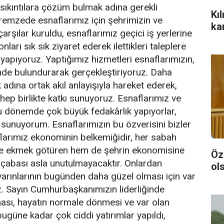
e sıkıntılara çözüm bulmak adına gerekli
Kı
premzede esnaflarımız için şehrimizin ve
ka
çarşılar kuruldu, esnaflarımız geçici iş yerlerine
nları sık sık ziyaret ederek ilettikleri taleplere
yapıyoruz. Yaptığımız hizmetleri esnaflarımızın,
ünde bulundurarak gerçekleştiriyoruz. Daha
dına ortak akıl anlayışıyla hareket ederek,
 hep birlikte katkı sunuyoruz. Esnaflarımız ve
lu dönemde çok büyük fedakârlık yapıyorlar,
sunuyorum. Esnaflarımızın bu özverisini bizler
flarımız ekonominin belkemiğidir, her sabah
evine ekmek götüren hem de şehrin ekonomisine
Özg
u çabası asla unutulmayacaktır. Onlardan
ol
yarınlarının bugünden daha güzel olması için var
 Sayın Cumhurbaşkanımızın liderliğinde
ması, hayatın normale dönmesi ve var olan
güne kadar çok ciddi yatırımlar yapıldı,