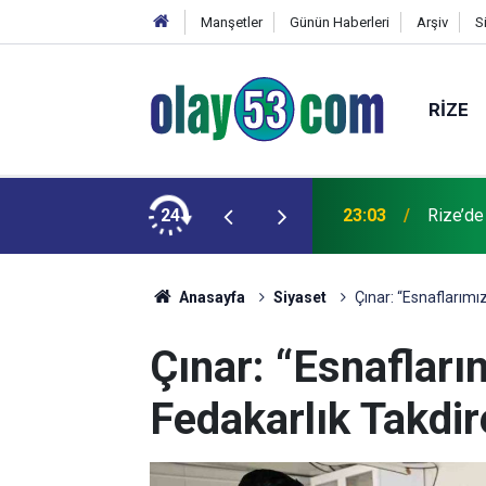
Manşetler
Günün Haberleri
Arşiv
S
RIZE
rlıklarını sürdürdü
24
23:03
Rize’de
Anasayfa
Siyaset
Çınar: “Esnaflarımı
Çınar: “Esnaflar
Fedakarlık Takdi