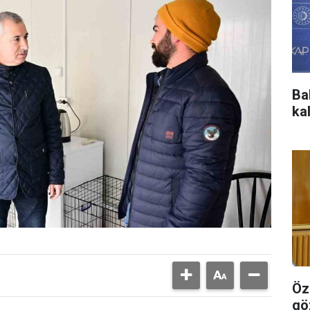
Ba
ka
Özg
gö