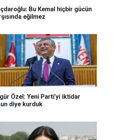
lıçdaroğlu: Bu Kemal hiçbir gücün
rşısında eğilmez
ür Özel: Yeni Parti'yi iktidar
sun diye kurduk