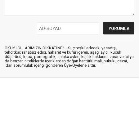
OKUYUCULARIMIZIN DİKKATİNE !... Suç teşkil edecek, yasadışı,
tehditkar, rahatsız edici, hakaret ve küfür içeren, aşağılayıcı, küçük
düşürücü, kaba, pornografik, ahlaka aykırı, kişilik haklarına zarar verici ya
da benzeri niteliklerde içeriklerden doğan her türlü mali, hukuki, cezai,
idari sorumluluk içeriği gönderen Üye/Üyeler’e aittir.