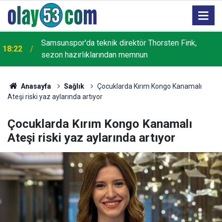
Cumhurbaşkanlığı YİK Üyesi İsmail Kahraman,
17:59
Rize'de Recep Tayyip Erdoğan Camisi inşaatını
inceledi
Anasayfa
Sağlık
Çocuklarda Kırım Kongo Kanamalı
Ateşi riski yaz aylarında artıyor
Çocuklarda Kırım Kongo Kanamalı
Ateşi riski yaz aylarında artıyor