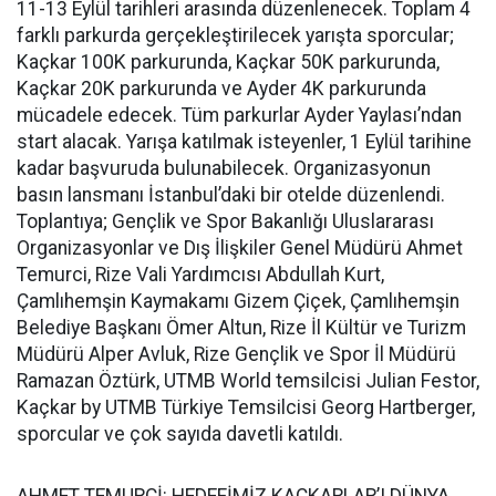
11-13 Eylül tarihleri arasında düzenlenecek. Toplam 4
farklı parkurda gerçekleştirilecek yarışta sporcular;
Kaçkar 100K parkurunda, Kaçkar 50K parkurunda,
Kaçkar 20K parkurunda ve Ayder 4K parkurunda
mücadele edecek. Tüm parkurlar Ayder Yaylası’ndan
start alacak. Yarışa katılmak isteyenler, 1 Eylül tarihine
kadar başvuruda bulunabilecek. Organizasyonun
basın lansmanı İstanbul’daki bir otelde düzenlendi.
Toplantıya; Gençlik ve Spor Bakanlığı Uluslararası
Organizasyonlar ve Dış İlişkiler Genel Müdürü Ahmet
Temurci, Rize Vali Yardımcısı Abdullah Kurt,
Çamlıhemşin Kaymakamı Gizem Çiçek, Çamlıhemşin
Belediye Başkanı Ömer Altun, Rize İl Kültür ve Turizm
Müdürü Alper Avluk, Rize Gençlik ve Spor İl Müdürü
Ramazan Öztürk, UTMB World temsilcisi Julian Festor,
Kaçkar by UTMB Türkiye Temsilcisi Georg Hartberger,
sporcular ve çok sayıda davetli katıldı.
AHMET TEMURCİ: HEDEFİMİZ KAÇKARLAR’I DÜNYA