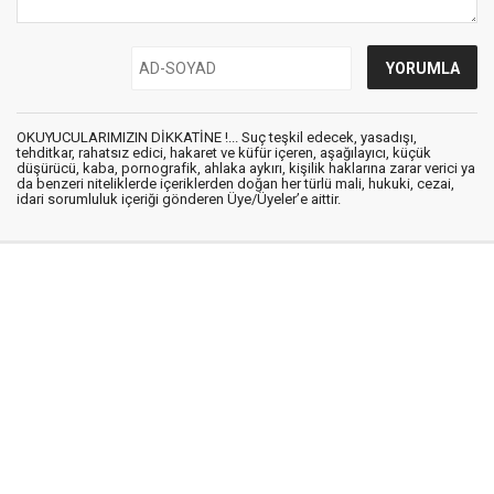
OKUYUCULARIMIZIN DİKKATİNE !... Suç teşkil edecek, yasadışı,
tehditkar, rahatsız edici, hakaret ve küfür içeren, aşağılayıcı, küçük
düşürücü, kaba, pornografik, ahlaka aykırı, kişilik haklarına zarar verici ya
da benzeri niteliklerde içeriklerden doğan her türlü mali, hukuki, cezai,
idari sorumluluk içeriği gönderen Üye/Üyeler’e aittir.