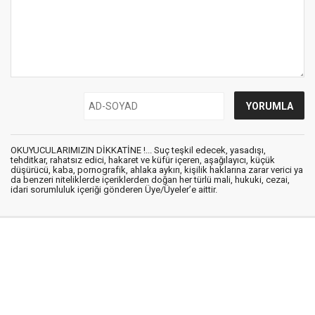
OKUYUCULARIMIZIN DİKKATİNE !... Suç teşkil edecek, yasadışı,
tehditkar, rahatsız edici, hakaret ve küfür içeren, aşağılayıcı, küçük
düşürücü, kaba, pornografik, ahlaka aykırı, kişilik haklarına zarar verici ya
da benzeri niteliklerde içeriklerden doğan her türlü mali, hukuki, cezai,
idari sorumluluk içeriği gönderen Üye/Üyeler’e aittir.