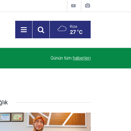
Rize
27 °C
11:19
En son Rize'de görülen 'Drakula' böceği Karaden
Günün tüm
haberleri
ğlık