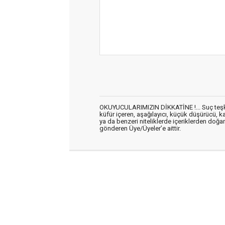
OKUYUCULARIMIZIN DİKKATİNE !... Suç teşkil 
küfür içeren, aşağılayıcı, küçük düşürücü, kab
ya da benzeri niteliklerde içeriklerden doğan 
gönderen Üye/Üyeler’e aittir.