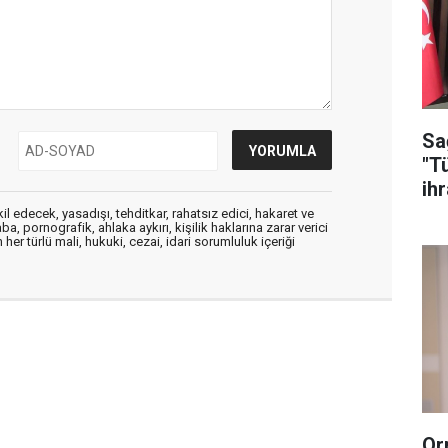
Sa
"T
ih
edecek, yasadışı, tehditkar, rahatsız edici, hakaret ve
a, pornografik, ahlaka aykırı, kişilik haklarına zarar verici
her türlü mali, hukuki, cezai, idari sorumluluk içeriği
Or