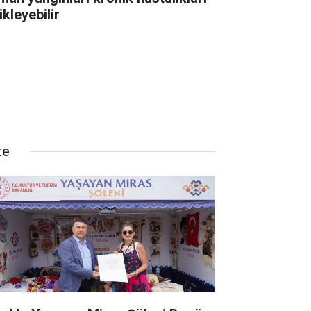
ikleyebilir
ze