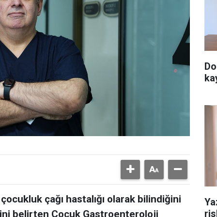
Do
ka
çocukluk çağı hastalığı olarak bilindiğini
Ya
ri
ini belirten Çocuk Gastroenteroloji