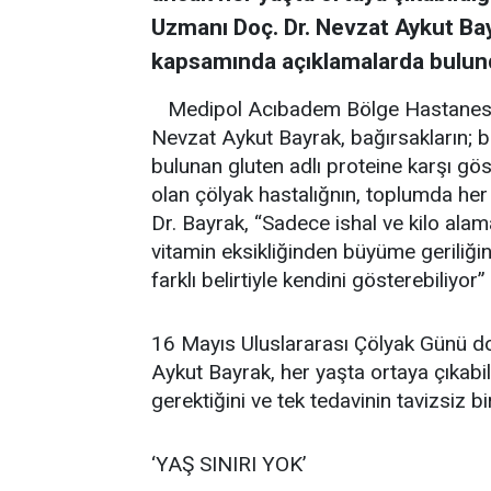
Uzmanı Doç. Dr. Nevzat Aykut Bay
kapsamında açıklamalarda bulun
Medipol Acıbadem Bölge Hastanesi 
Nevzat Aykut Bayrak, bağırsakların; bu
bulunan gluten adlı proteine karşı gö
olan çölyak hastalığnın, toplumda her 
Dr. Bayrak, “Sadece ishal ve kilo alama
vitamin eksikliğinden büyüme geriliği
farklı belirtiyle kendini gösterebiliyor”
16 Mayıs Uluslararası Çölyak Günü do
Aykut Bayrak, her yaşta ortaya çıkabi
gerektiğini ve tek tedavinin tavizsiz bi
‘YAŞ SINIRI YOK’