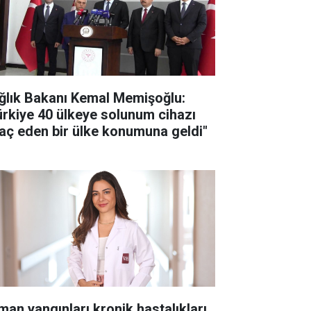
ğlık Bakanı Kemal Memişoğlu:
ürkiye 40 ülkeye solunum cihazı
raç eden bir ülke konumuna geldi"
man yangınları kronik hastalıkları