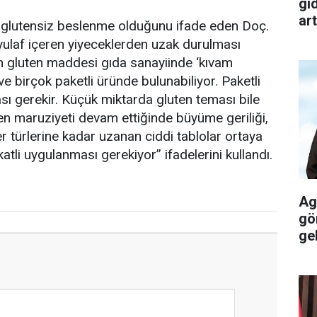
gı
art
in glutensiz beslenme olduğunu ifade eden Doç.
yulaf içeren yiyeceklerden uzak durulması
an gluten maddesi gıda sanayiinde ‘kıvam
r ve birçok paketli üründe bulunabiliyor. Paketli
sı gerekir. Küçük miktarda gluten teması bile
ten maruziyeti devam ettiğinde büyüme geriliği,
er türlerine kadar uzanan ciddi tablolar ortaya
katli uygulanması gerekiyor” ifadelerini kullandı.
Ag
gö
gel