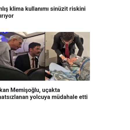
lış klima kullanımı sinüzit riskini
ırıyor
kan Memişoğlu, uçakta
hatsızlanan yolcuya müdahale etti