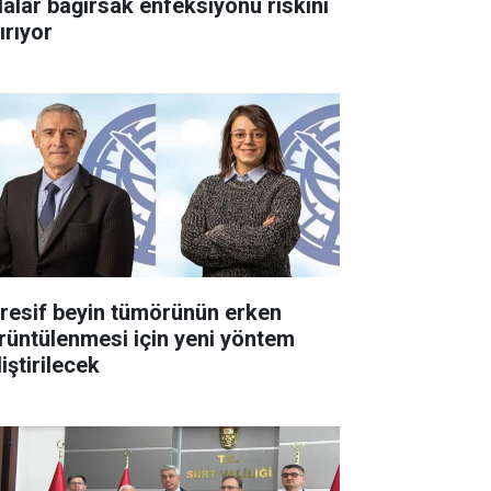
dalar bağırsak enfeksiyonu riskini
ırıyor
resif beyin tümörünün erken
rüntülenmesi için yeni yöntem
iştirilecek