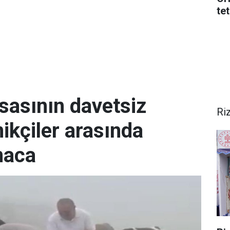
tet
sasının davetsiz
Ri
knikçiler arasında
maca