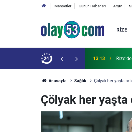
Manşetler
Günün Haberleri
Arşiv
S
RIZE
z misafirleri ile piknikçiler arasında güldüren
24
13:13
Rize'de
Anasayfa
Sağlık
Çölyak her yaşta orta
Çölyak her yaşta 