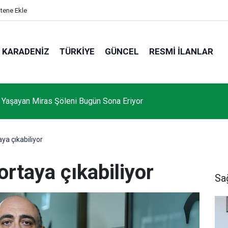
itene Ekle
KARADENIZ
TÜRKIYE
GÜNCEL
RESMI İLANLAR
 Yaşayan Miras Şöleni Bugün Sona Eriyor
ya çıkabiliyor
ortaya çıkabiliyor
Sa