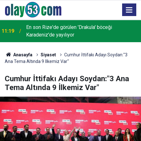
Türksat 3A uydusundaki yayınlar 16 Ağustos'ta yeni
10:39
uydulara geçecek
Anasayfa
Siyaset
Cumhur İttifakı Adayı Soydan:"3
Ana Tema Altında 9 İlkemiz Var"
Cumhur İttifakı Adayı Soydan:"3 Ana
Tema Altında 9 İlkemiz Var"