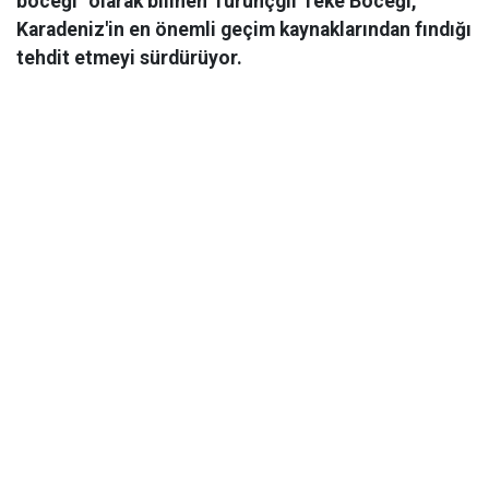
böceği" olarak bilinen Turunçgil Teke Böceği,
Karadeniz'in en önemli geçim kaynaklarından fındığı
tehdit etmeyi sürdürüyor.