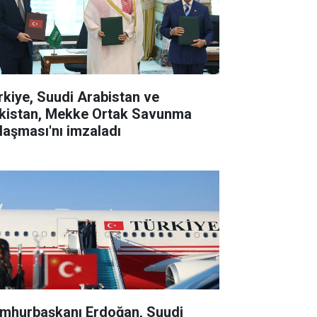
rkiye, Suudi Arabistan ve
kistan, Mekke Ortak Savunma
laşması'nı imzaladı
mhurbaşkanı Erdoğan, Suudi