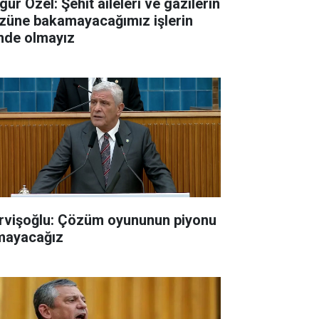
ür Özel: Şehit aileleri ve gazilerin
züne bakamayacağımız işlerin
inde olmayız
rvişoğlu: Çözüm oyununun piyonu
mayacağız