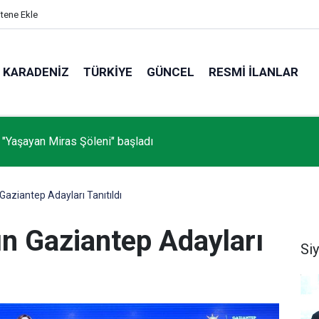
itene Ekle
KARADENIZ
TÜRKIYE
GÜNCEL
RESMI İLANLAR
 "Yaşayan Miras Şöleni" başladı
 Gaziantep Adayları Tanıtıldı
ın Gaziantep Adayları
Si