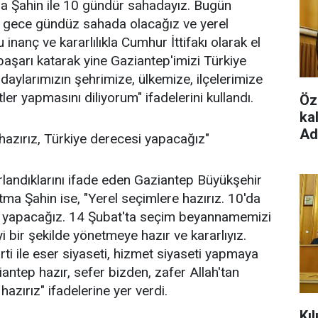
 Şahin ile 10 gündür sahadayız. Bugün
da gece gündüz sahada olacağız ve yerel
nanç ve kararlılıkla Cumhur İttifakı olarak el
aşarı katarak yine Gaziantep'imizi Türkiye
daylarımızın şehrimize, ülkemize, ilçelerimize
ler yapmasını diliyorum" ifadelerini kullandı.
Öz
ka
Ad
azırız, Türkiye derecesi yapacağız"
ırlandıklarını ifade eden Gaziantep Büyükşehir
a Şahin ise, "Yerel seçimlere hazırız. 10'da
i yapacağız. 14 Şubat'ta seçim beyannamemizi
i bir şekilde yönetmeye hazır ve kararlıyız.
i ile eser siyaseti, hizmet siyaseti yapmaya
ziantep hazır, sefer bizden, zafer Allah'tan
azırız" ifadelerine yer verdi.
Kı