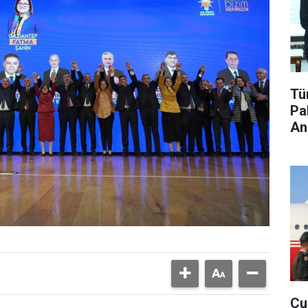
Tü
Pa
An
Cu