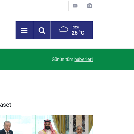
Rize
26 °C
Trendyol 1. Lig’de Sezon Perdesi Açılıyor: Riz
18:07
Günün tüm
haberleri
Alacak
yaset