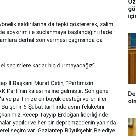
Özg
gö
iç
önelik saldırılarına da tepki göstererek, zalim
inde soykırım ile suçlanmaya başlandığını ifade
atliamlara derhal son vermesi çağrısında da
el seçimlere kadar hiç durmayacağız"
 İl Başkanı Murat Çetin, "Partimizin
 Parti'nin kalesi haline gelmiştir. Son genel
De
 ve partimize en büyük desteği veren iller
ol
 Bu şehir 6 Şubat tarihinde asrın felaketini
kanımız Recep Tayyip Erdoğan liderliğinde
alar yapıldı ve her bir depremzedenin yanında
yerel seçim var. Gaziantep Büyükşehir Belediye