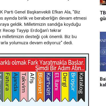
Parti Genel Başkanvekili Efkan Ala, "Biz
TB
ıs ayında birlik ve beraberliğin devam etmesi
gü
 araya geldik. Milletimizin sandığa koyduğu
iz Recep Tayyip Erdoğan'ı tekrar
milletimizin desteği çok önemli. Biz bu
tikrarla yolumuza devam ediyoruz" dedi.
Ba
ka