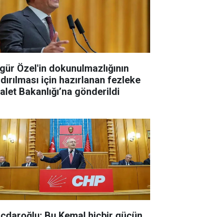
gür Özel'in dokunulmazlığının
ldırılması için hazırlanan fezleke
alet Bakanlığı’na gönderildi
lıçdaroğlu: Bu Kemal hiçbir gücün