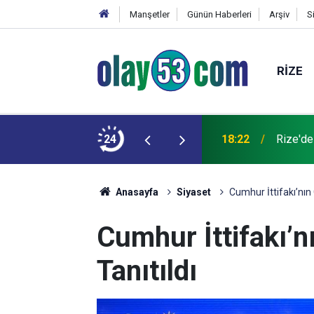
Manşetler
Günün Haberleri
Arşiv
S
RIZE
 kardeşinin durumu ağır
24
18:22
Rize'de
Anasayfa
Siyaset
Cumhur İttifakı’nın
Cumhur İttifakı’n
Tanıtıldı