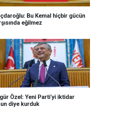
lıçdaroğlu: Bu Kemal hiçbir gücün
rşısında eğilmez
ür Özel: Yeni Parti'yi iktidar
sun diye kurduk