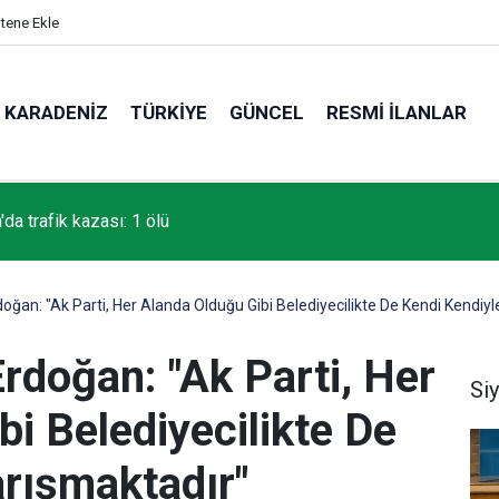
itene Ekle
KARADENIZ
TÜRKIYE
GÜNCEL
RESMI İLANLAR
da trafik kazası: 1 ölü
an: "Ak Parti, Her Alanda Olduğu Gibi Belediyecilikte De Kendi Kendiyl
doğan: "Ak Parti, Her
Si
i Belediyecilikte De
arışmaktadır"