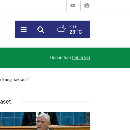
Rize
23 °C
18:59
Rize’de otomobilin üzerine kaya düştü: 1 yaralı
Günün tüm
haberleri
e Yarışmaktadır"
yaset