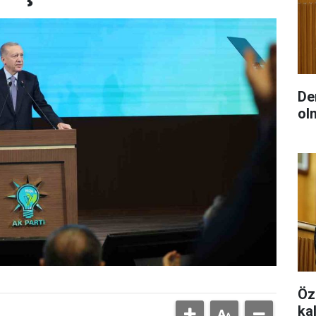
De
ol
Öz
ka