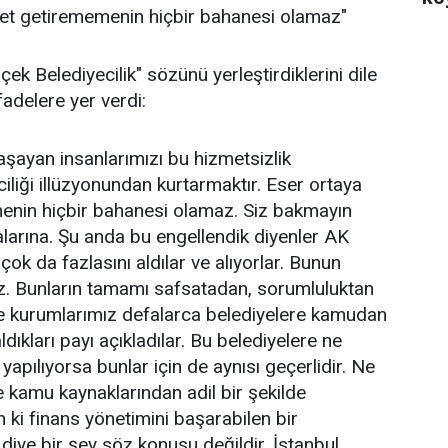
et getirememenin hiçbir bahanesi olamaz"
 Belediyecilik" sözünü yerleştirdiklerini dile
adelere yer verdi:
aşayan insanlarımızı bu hizmetsizlik
iliği illüzyonundan kurtarmaktır. Eser ortaya
nin hiçbir bahanesi olamaz. Siz bakmayın
alarına. Şu anda bu engellendik diyenler AK
çok da fazlasını aldılar ve alıyorlar. Bunun
uz. Bunların tamamı safsatadan, sorumluluktan
 ve kurumlarımız defalarca belediyelere kamudan
ldıkları payı açıkladılar. Bu belediyelere ne
 yapılıyorsa bunlar için de aynısı geçerlidir. Ne
ye kamu kaynaklarından adil bir şekilde
n ki finans yönetimini başarabilen bir
 diye bir şey söz konusu değildir. İstanbul