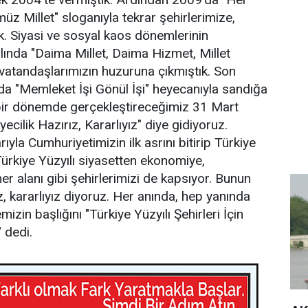
üz Millet" sloganıyla tekrar şehirlerimize,
uk. Siyasi ve sosyal kaos dönemlerinin
ılında "Daima Millet, Daima Hizmet, Millet
vatandaşlarımızın huzuruna çıkmıştık. Son
nda "Memleket İşi Gönül İşi" heyecanıyla sandığa
 bir dönemde gerçekleştireceğimiz 31 Mart
cilik Hazırız, Kararlıyız" diye gidiyoruz.
ıyla Cumhuriyetimizin ilk asrını bitirip Türkiye
 Türkiye Yüzyılı siyasetten ekonomiye,
r alanı gibi şehirlerimizi de kapsıyor. Bunun
rız, kararlıyız diyoruz. Her anında, hep yanında
in başlığını "Türkiye Yüzyılı Şehirleri İçin
" dedi.