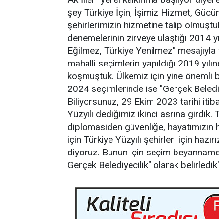
şey Türkiye İçin, İşimiz Hizmet, Gücüm
şehirlerimizin hizmetine talip olmuşt
denemelerinin zirveye ulaştığı 2014 y
Eğilmez, Türkiye Yenilmez" mesajıyla 
mahalli seçimlerin yapıldığı 2019 yılı
koşmuştuk. Ülkemiz için yine önemli
2024 seçimlerinde ise "Gerçek Belediye
Biliyorsunuz, 29 Ekim 2023 tarihi itibar
Yüzyılı dediğimiz ikinci asrına girdik.
diplomasiden güvenliğe, hayatımızın he
için Türkiye Yüzyılı şehirleri için hazı
diyoruz. Bunun için seçim beyannamemiz
Gerçek Belediyecilik" olarak belirledik