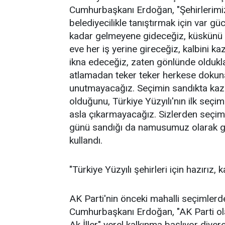
Cumhurbaşkanı Erdoğan, "Şehirlerimizi
belediyecilikle tanıştırmak için var 
kadar gelmeyene gideceğiz, küskünü 
eve her iş yerine gireceğiz, kalbini 
ikna edeceğiz, zaten gönlünde oldukl
atlamadan teker teker herkese dokunac
unutmayacağız. Seçimin sandıkta kaza
olduğunu, Türkiye Yüzyılı'nın ilk seç
asla çıkarmayacağız. Sizlerden seçim
günü sandığı da namusumuz olarak gör
kullandı.
"Türkiye Yüzyılı şehirleri için hazırız, 
AK Parti'nin önceki mahalli seçimlerde
Cumhurbaşkanı Erdoğan, "AK Parti olar
Ak İller" yerel kalkınma başlıyor diy