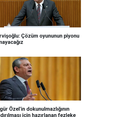
rvişoğlu: Çözüm oyununun piyonu
mayacağız
gür Özel'in dokunulmazlığının
ldırılması için hazırlanan fezleke