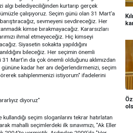
 algı belediyeciliğinden kurtarıp gerçek
gücümüzle çalışıyoruz. Seçim günü olan 31 Mart'a
Kı
barıştıracağız, sevmeyeni sevdireceğiz. Her
ka
kazanmadık kimse bırakmayacağız. Kararsızları
arımızı ihmal etmeyeceğiz. Hiç kimseyi
ağız. Siyasetin sokakta yapıldığını
nıldığını bileceğiz. Her seçimin önemli
imi 31 Mart'ın da çok önemli olduğunu aklımızdan
 gününe kadar her anı değerlendirmenizi, seçim
erek sahiplenmenizi istiyorum" ifadelerini
Özg
kararlıyız diyoruz"
ol
 kullandığı seçim sloganlarını tekrar hatırlatan
ak mahalli seçimlerdeki ilk sınavımızı, "Ak Eller
erek 2004'te vermiştik. Ardından 2009'da "Her