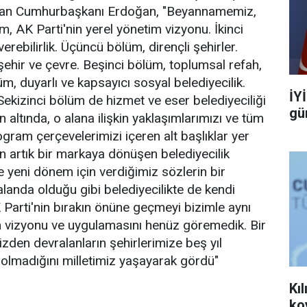
taran Cumhurbaşkanı Erdoğan, "Beyannamemiz,
, AK Parti'nin yerel yönetim vizyonu. İkinci
verebilirlik. Üçüncü bölüm, dirençli şehirler.
ehir ve çevre. Beşinci bölüm, toplumsal refah,
lüm, duyarlı ve kapsayıcı sosyal belediyecilik.
İY
 Sekizinci bölüm de hizmet ve eser belediyeciliği
gü
ın altında, o alana ilişkin yaklaşımlarımızı ve tüm
gram çerçevelerimizi içeren alt başlıklar yer
 artık bir markaya dönüşen belediyecilik
ze yeni dönem için verdiğimiz sözlerin bir
alanda olduğu gibi belediyecilikte de kendi
Parti'nin bırakın önüne geçmeyi bizimle aynı
im vizyonu ve uygulamasını henüz göremedik. Bir
zden devralanların şehirlerimize beş yıl
n olmadığını milletimiz yaşayarak gördü"
Kıl
ko