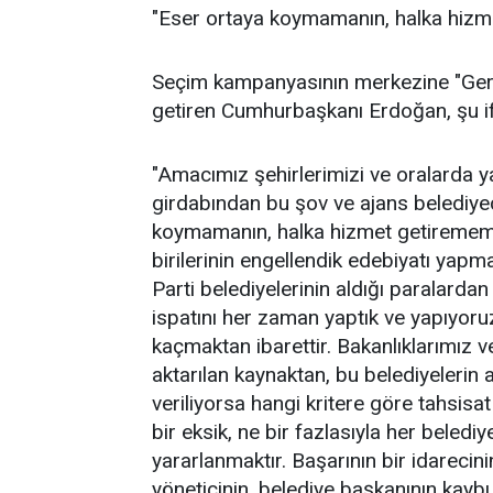
"Eser ortaya koymamanın, halka hizm
Seçim kampanyasının merkezine "Gerçek
getiren Cumhurbaşkanı Erdoğan, şu if
"Amacımız şehirlerimizi ve oralarda y
girdabından bu şov ve ajans belediyec
koymamanın, halka hizmet getirememe
birilerinin engellendik edebiyatı yapm
Parti belediyelerinin aldığı paralardan 
ispatını her zaman yaptık ve yapıyor
kaçmaktan ibarettir. Bakanlıklarımız
aktarılan kaynaktan, bu belediyelerin a
veriliyorsa hangi kritere göre tahsisat
bir eksik, ne bir fazlasıyla her beledi
yararlanmaktır. Başarının bir idarecini
yöneticinin, belediye başkanının kaybı