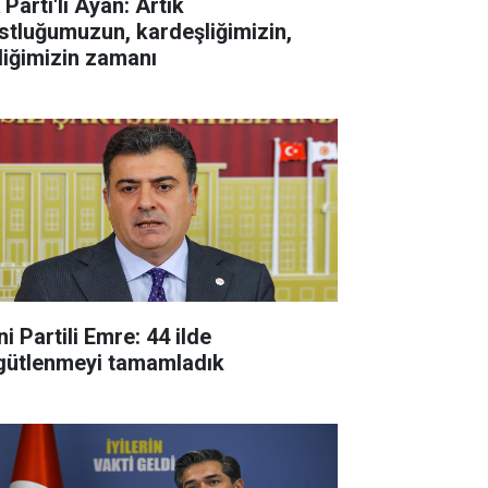
Parti'li Ayan: Artık
stluğumuzun, kardeşliğimizin,
rliğimizin zamanı
i Partili Emre: 44 ilde
gütlenmeyi tamamladık