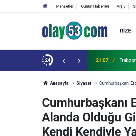
Manşetler
Günün Haberleri
Arşiv
S
RIZE
şkulu karşılama
24
21:07
Trabzon'
Anasayfa
Siyaset
Cumhurbaşkanı Erdoğ
Cumhurbaşkanı Er
Alanda Olduğu Gib
Kendi Kendiyle Y