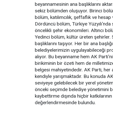
beyannamesinin ana başlıklarını ak
sekiz bölümden oluşuyor. Birinci bölüm
bölüm, katılımcılık, şeffaflık ve hesap 
Dördüncü bölüm, Türkiye Yüzyılı'nda ş
öncelikli şehir ekonomileri. Altıncı bö
Yedinci bölüm, kültür üreten şehirler.
başlıklarını taşıyor. Her bir ana başlığ
belediyelerimizin uygulayabileceği pro
alıyor. Bu beyanname hem AK Parti'nin
birikiminin bir özeti hem de milletimi
belgesi mahiyetindedir. AK Parti, her 
kendiyle yarışmaktadır. Bu konuda AK 
seviyeye gelebilecek bir yerel yönet
önceki seçimde belediye yönetimini bi
kaybettirme dışında hiçbir katkılarını
değerlendirmesinde bulundu.