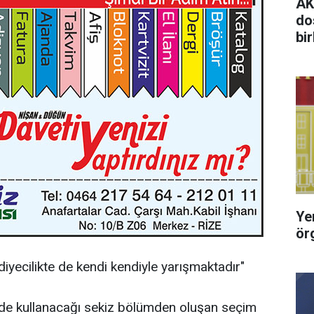
AK 
do
bi
Yen
ör
diyecilikte de kendi kendiyle yarışmaktadır"
nde kullanacağı sekiz bölümden oluşan seçim