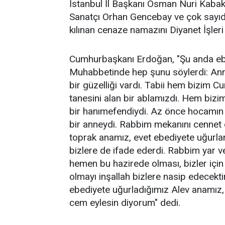
İstanbul İl Başkanı Osman Nuri Kabaktep
Sanatçı Orhan Gencebay ve çok sayıda
kılınan cenaze namazını Diyanet İşleri 
Cumhurbaşkanı Erdoğan, "Şu anda ebed
Muhabbetinde hep şunu söylerdi: Anne
bir güzelliği vardı. Tabii hem bizim C
tanesini alan bir ablamızdı. Hem biziml
bir hanımefendiydi. Az önce hocamın da
bir anneydi. Rabbim mekanını cennet e
toprak anamız, evet ebediyete uğurlan
bizlere de ifade ederdi. Rabbim yar v
hemen bu hazirede olması, bizler içi
olmayı inşallah bizlere nasip edecektir
ebediyete uğurladığımız Alev anamız,
cem eylesin diyorum" dedi.