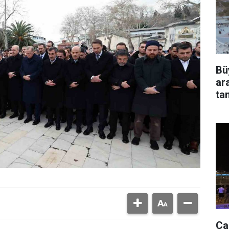
Bü
ar
ta
Ca