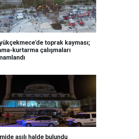
yükçekmece'de toprak kayması;
ama-kurtarma çalışmaları
mamlandı
mide asılı halde bulundu