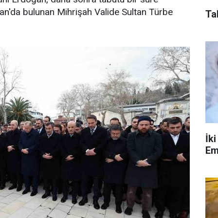
tan'da bulunan Mihrişah Valide Sultan Türbe
Ta
İk
Em