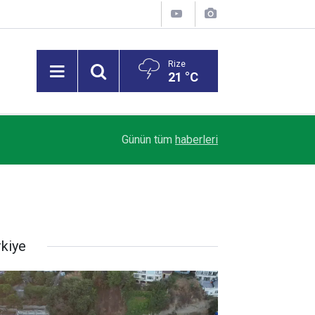
Rize
21 °C
18:59
Rize’de otomobilin üzerine kaya düştü: 1 yaralı
Günün tüm
haberleri
rkiye