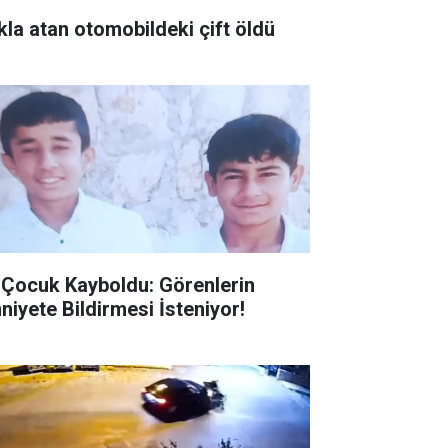
kla atan otomobildeki çift öldü
i Çocuk Kayboldu: Görenlerin
niyete Bildirmesi İsteniyor!