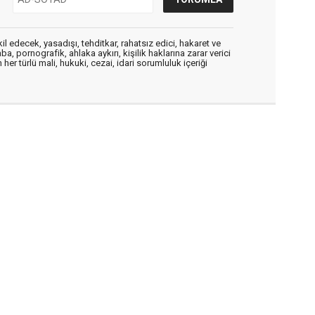
edecek, yasadışı, tehditkar, rahatsız edici, hakaret ve
a, pornografik, ahlaka aykırı, kişilik haklarına zarar verici
her türlü mali, hukuki, cezai, idari sorumluluk içeriği