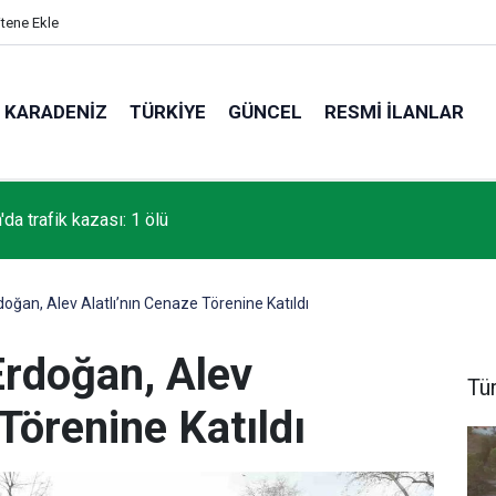
itene Ekle
KARADENIZ
TÜRKIYE
GÜNCEL
RESMI İLANLAR
da trafik kazası: 1 ölü
ğan, Alev Alatlı’nın Cenaze Törenine Katıldı
rdoğan, Alev
Tü
 Törenine Katıldı