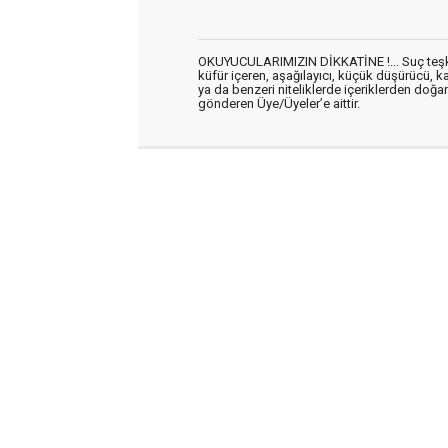
OKUYUCULARIMIZIN DİKKATİNE !... Suç teşkil 
küfür içeren, aşağılayıcı, küçük düşürücü, kab
ya da benzeri niteliklerde içeriklerden doğan 
gönderen Üye/Üyeler’e aittir.