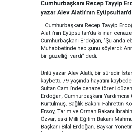
Cumhurbaşkanı Recep Tayyip Erd
yazar Alev Alatlı'nın Eyüpsultan'
Cumhurbaşkanı Recep Tayyip Erdoğa
Alatlı'nın Eyüpsultan'da kılınan cena
Cumhurbaşkanı Erdoğan, "Şu anda ebed
Muhabbetinde hep şunu söylerdi: Anne
bir güzelliği vardı" dedi.
Ünlü yazar Alev Alatlı, bir süredir İs
kaybetti. 79 yaşında hayatını kaybed
Sultan Camii'nde cenaze töreni düze
Erdoğan, Cumhurbaşkanı Yardımcısı
Kurtulmuş, Sağlık Bakanı Fahrettin K
Ersoy, Tarım ve Orman Bakanı İbrahi
Özvar, eski Milli Eğitim Bakanı Mahmu
Başkanı Bilal Erdoğan, Baykar Yöneti