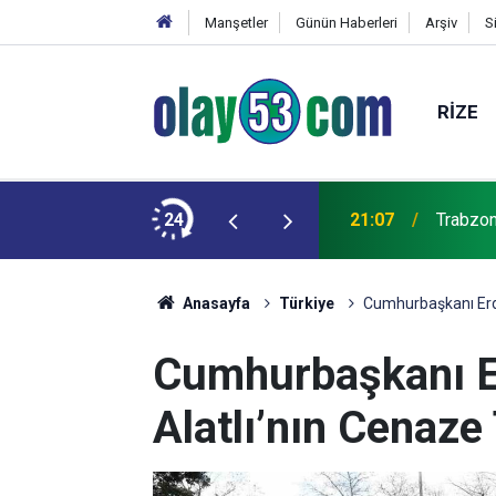
Manşetler
Günün Haberleri
Arşiv
S
RIZE
şkulu karşılama
24
21:07
Trabzon'
Anasayfa
Türkiye
Cumhurbaşkanı Erdo
Cumhurbaşkanı E
Alatlı’nın Cenaze