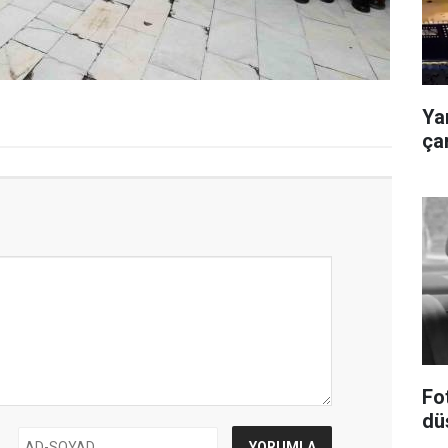
Ya
ça
Fo
dü