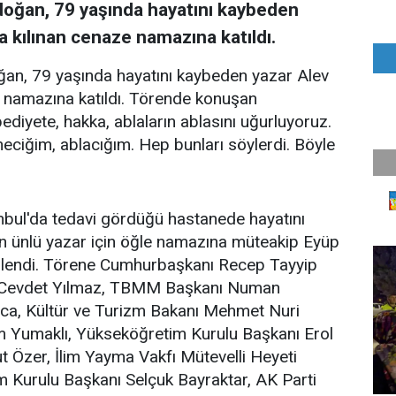
oğan, 79 yaşında hayatını kaybeden
da kılınan cenaze namazına katıldı.
n, 79 yaşında hayatını kaybeden yazar Alev
ze namazına katıldı. Törende konuşan
iyete, hakka, ablaların ablasını uğurluyoruz.
ciğim, ablacığım. Hep bunları söylerdi. Böyle
tanbul'da tedavi gördüğü hastanede hayatını
en ünlü yazar için öğle namazına müteakip Eyüp
nlendi. Törene Cumhurbaşkanı Recep Tayyip
 Cevdet Yılmaz, TBMM Başkanı Numan
oca, Kültür ve Turizm Bakanı Mehmet Nuri
m Yumaklı, Yükseköğretim Kurulu Başkanı Erol
t Özer, İlim Yayma Vakfı Mütevelli Heyeti
m Kurulu Başkanı Selçuk Bayraktar, AK Parti