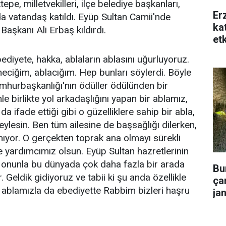
e, milletvekilleri, ilçe belediye başkanları,
Er
 vatandaş katıldı. Eyüp Sultan Camii'nde
ka
Başkanı Ali Erbaş kıldırdı.
etk
iyete, hakka, ablaların ablasını uğurluyoruz.
ciğim, ablacığım. Hep bunları söylerdi. Böyle
umhurbaşkanlığı'nın ödüller ödülünden bir
e birlikte yol arkadaşlığını yapan bir ablamız,
 ifade ettiği gibi o güzelliklere sahip bir abla,
ylesin. Ben tüm ailesine de başsağlığı dilerken,
ıyor. O gerçekten toprak ana olmayı sürekli
e yardımcımız olsun. Eyüp Sultan hazretlerinin
n onunla bu dünyada çok daha fazla bir arada
Bu
. Geldik gidiyoruz ve tabii ki şu anda özellikle
çar
 ablamızla da ebediyette Rabbim bizleri haşru
ja