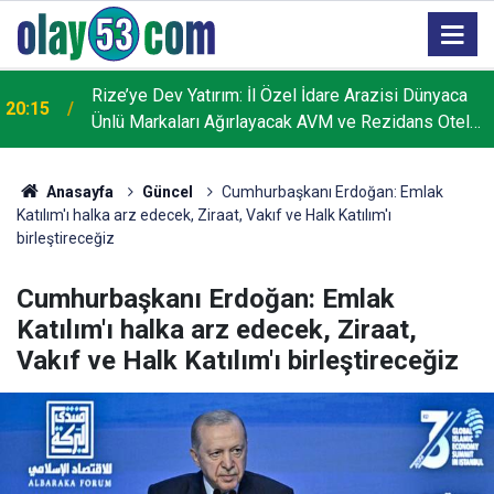
Görele'de çocukların camideki iddialaşması ucuz
16:54
atlatıldı: Caminin ikinci katından atlayan çocuk hafif
yaralandı
Anasayfa
Güncel
Cumhurbaşkanı Erdoğan: Emlak
Katılım'ı halka arz edecek, Ziraat, Vakıf ve Halk Katılım'ı
birleştireceğiz
Cumhurbaşkanı Erdoğan: Emlak
Katılım'ı halka arz edecek, Ziraat,
Vakıf ve Halk Katılım'ı birleştireceğiz