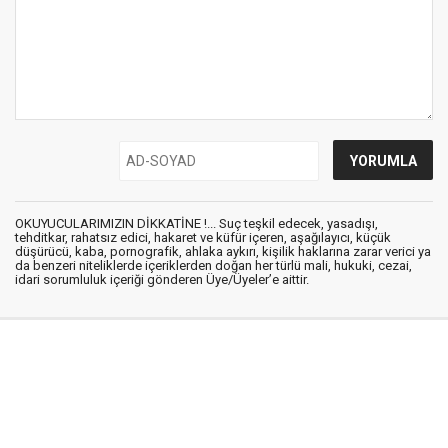
OKUYUCULARIMIZIN DİKKATİNE !... Suç teşkil edecek, yasadışı,
tehditkar, rahatsız edici, hakaret ve küfür içeren, aşağılayıcı, küçük
düşürücü, kaba, pornografik, ahlaka aykırı, kişilik haklarına zarar verici ya
da benzeri niteliklerde içeriklerden doğan her türlü mali, hukuki, cezai,
idari sorumluluk içeriği gönderen Üye/Üyeler’e aittir.