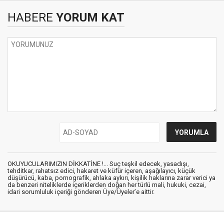
HABERE
YORUM KAT
OKUYUCULARIMIZIN DİKKATİNE !... Suç teşkil edecek, yasadışı,
tehditkar, rahatsız edici, hakaret ve küfür içeren, aşağılayıcı, küçük
düşürücü, kaba, pornografik, ahlaka aykırı, kişilik haklarına zarar verici ya
da benzeri niteliklerde içeriklerden doğan her türlü mali, hukuki, cezai,
idari sorumluluk içeriği gönderen Üye/Üyeler’e aittir.