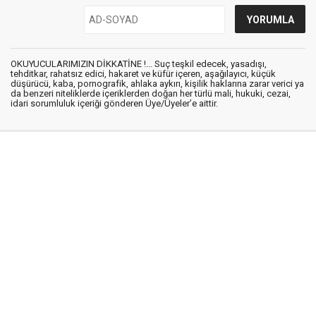
OKUYUCULARIMIZIN DİKKATİNE !... Suç teşkil edecek, yasadışı,
tehditkar, rahatsız edici, hakaret ve küfür içeren, aşağılayıcı, küçük
düşürücü, kaba, pornografik, ahlaka aykırı, kişilik haklarına zarar verici ya
da benzeri niteliklerde içeriklerden doğan her türlü mali, hukuki, cezai,
idari sorumluluk içeriği gönderen Üye/Üyeler’e aittir.