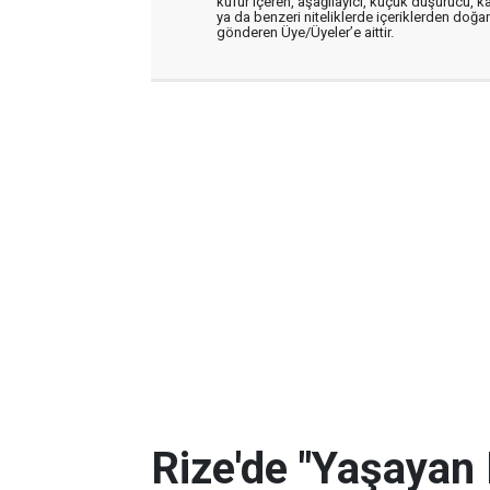
küfür içeren, aşağılayıcı, küçük düşürücü, kab
ya da benzeri niteliklerde içeriklerden doğan 
gönderen Üye/Üyeler’e aittir.
Rize'de "Yaşayan 