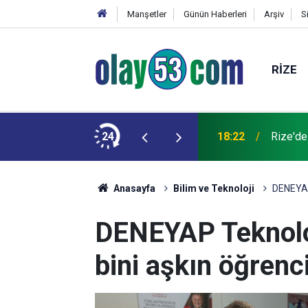
Manşetler
Günün Haberleri
Arşiv
S
RIZE
 kardeşinin durumu ağır
24
18:22
Rize'de
Anasayfa
Bilim ve Teknoloji
DENEYAP 
DENEYAP Teknoloj
bini aşkın öğrenci