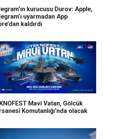
legram’ın kurucusu Durov: Apple,
legram’ı uyarmadan App
ore’dan kaldırdı
KNOFEST Mavi Vatan, Gölcük
rsanesi Komutanlığı’nda olacak