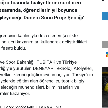
oğrultusunda faaliyetlerini sürdüren
psamında, öğrencilerin yıl boyunca
ergileyeceği ‘Dönem Sonu Proje Şenliği’
rencinin katılımıyla düzenlenen şenlikte
dikleri kazanımları kullanarak geliştirdikleri
 fırsatı buldu.
k ve Spor Bakanlığı, TÜBİTAK ve Türkiye
irliğiyle yürütülen DENEYAP Teknoloji Atölyeleri,
yetkinliklerini geliştirmeyi amaçlıyor. Türkiye'nin
yelerde eğitim alan öğrenciler, teorik bilgiyi
geleceğin mühendisleri, bilim insanları ve
imler kazanıyor.
N UZAY YAŞAMINI TASARLADI