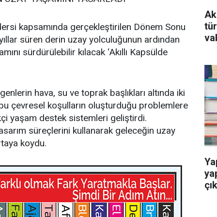
Ak
tü
i dersi kapsamında gerçekleştirilen Dönem Sonu
va
yıllar süren derin uzay yolculuğunun ardından
mını sürdürülebilir kılacak ‘Akıllı Kapsülde
genlerin hava, su ve toprak başlıkları altında iki
n bu çevresel koşulların oluşturduğu problemlere
kçi yaşam destek sistemleri geliştirdi.
tasarım süreçlerini kullanarak geleceğin uzay
rtaya koydu.
Ya
ya
çık