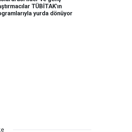
aştırmacılar TÜBİTAK'ın
ogramlarıyla yurda dönüyor
ze