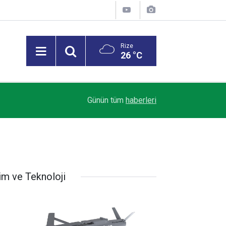
Rize
26 °C
Trendyol 1. Lig’de Sezon Perdesi Açılıyor: Riz
18:07
Günün tüm
haberleri
Alacak
im ve Teknoloji