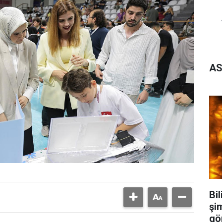
AS
Bi
şi
gö