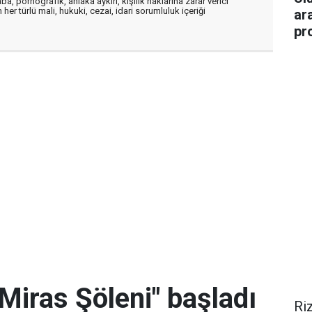
a, pornografik, ahlaka aykırı, kişilik haklarına zarar verici
her türlü mali, hukuki, cezai, idari sorumluluk içeriği
ar
pr
Miras Şöleni" başladı
Ri