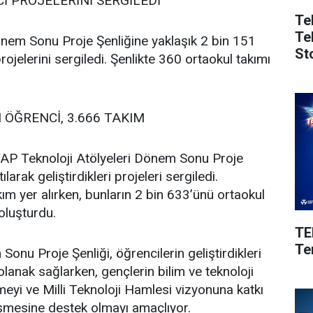
İ PROJELERİNİ SERGİLEDİ
Te
Te
önem Sonu Proje Şenliğine yaklaşık 2 bin 151
St
ojelerini sergiledi. Şenlikte 360 ortaokul takımı
 ÖĞRENCİ, 3.666 TAKIM
AP Teknoloji Atölyeleri Dönem Sonu Proje
larak geliştirdikleri projeleri sergiledi.
m yer alırken, bunların 2 bin 633’ünü ortaokul
 oluşturdu.
TE
Te
nu Proje Şenliği, öğrencilerin geliştirdikleri
lanak sağlarken, gençlerin bilim ve teknoloji
meyi ve Milli Teknoloji Hamlesi vizyonuna katkı
tişmesine destek olmayı amaçlıyor.