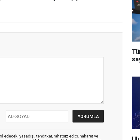
Tü
say
edecek, yasadışı, tehditkar, rahatsız edici, hakaret ve
Ul