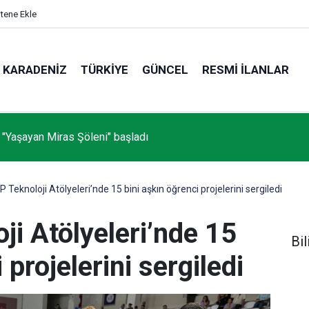
itene Ekle
KARADENIZ
TÜRKIYE
GÜNCEL
RESMI İLANLAR
 "Yaşayan Miras Şöleni" başladı
Teknoloji Atölyeleri’nde 15 bini aşkın öğrenci projelerini sergiledi
i Atölyeleri’nde 15
Bil
 projelerini sergiledi