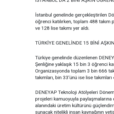
İSTANBUL'DA 2 BİNİ AŞKIN ÖĞRENC
İstanbul genelinde gerçekleştirilen D
öğrenci katılırken, toplam 488 takım pr
ve 128 lise takımı yer aldı.
TÜRKİYE GENELİNDE 15 BİNİ AŞKIN
Türkiye genelinde düzenlenen DENEY
Şenliğine yaklaşık 15 bin 3 öğrenci katı
Organizasyonda toplam 3 bin 666 takı
takımları, bin 33’ünü ise lise takımları
DENEYAP Teknoloji Atölyeleri Dönem So
projeleri kamuoyuyla paylaşmalarına o
alanındaki üretim kültürünü güçlendir
sunacak nitelikli insan kaynağının ye