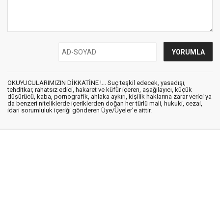
OKUYUCULARIMIZIN DİKKATİNE !... Suç teşkil edecek, yasadışı,
tehditkar, rahatsız edici, hakaret ve küfür içeren, aşağılayıcı, küçük
düşürücü, kaba, pornografik, ahlaka aykırı, kişilik haklarına zarar verici ya
da benzeri niteliklerde içeriklerden doğan her türlü mali, hukuki, cezai,
idari sorumluluk içeriği gönderen Üye/Üyeler’e aittir.