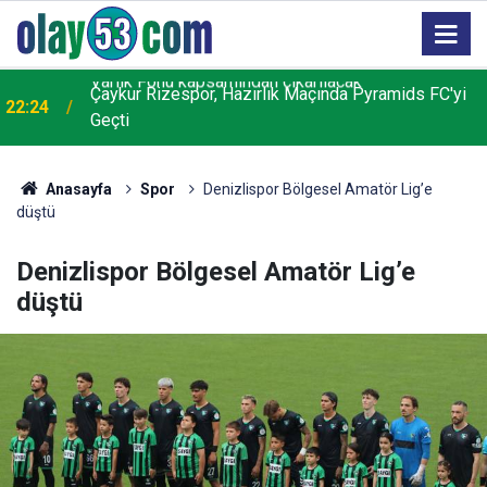
Çaykur Rizespor, Hazırlık Maçında Pyramids FC'yi
22:24
Geçti
Anasayfa
Spor
Denizlispor Bölgesel Amatör Lig’e
düştü
Denizlispor Bölgesel Amatör Lig’e
düştü