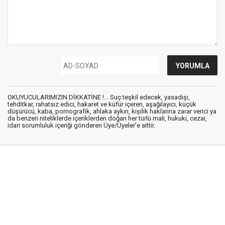
OKUYUCULARIMIZIN DİKKATİNE !... Suç teşkil edecek, yasadışı,
tehditkar, rahatsız edici, hakaret ve küfür içeren, aşağılayıcı, küçük
düşürücü, kaba, pornografik, ahlaka aykırı, kişilik haklarına zarar verici ya
da benzeri niteliklerde içeriklerden doğan her türlü mali, hukuki, cezai,
idari sorumluluk içeriği gönderen Üye/Üyeler’e aittir.