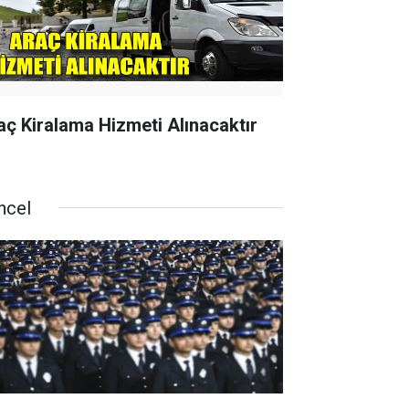
aç Kiralama Hizmeti Alınacaktır
ncel