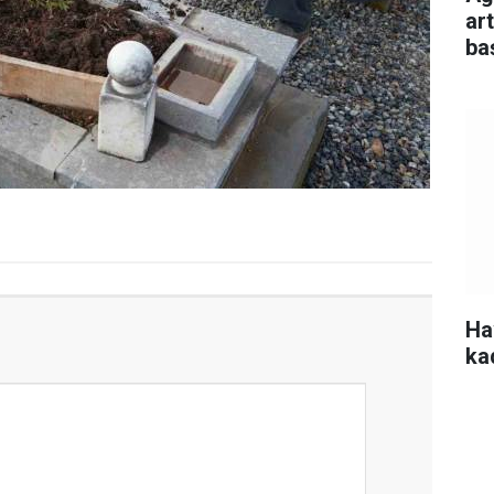
ar
ba
Ha
ka