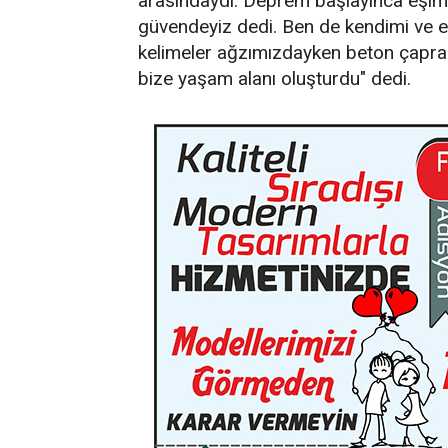
arasındaydı. Deprem başlayınca eşim 
güvendeyiz dedi. Ben de kendimi ve e
kelimeler ağzımızdayken beton çapraz
bize yaşam alanı oluşturdu" dedi.