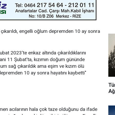
ıkarıldı, engelli oğlum depremden 10 ay sonra
bat 2023'te enkaz altında çıkarıldıklarını
yani 11 Şubat'ta, kızımın doğum gününde
ğlum sağ çıkarıldık ama eşim ve kızım ölü
 depremden 10 ay sonra hayatını kaybetti"
Tü
Ağ
en acılarının hala çok taze olduğunu da ifade