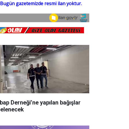
bap Derneği’ne yapılan bağışlar
celenecek