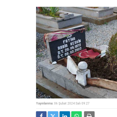
Yayınlanma:
06 Şubat 2024 Salı 09:27