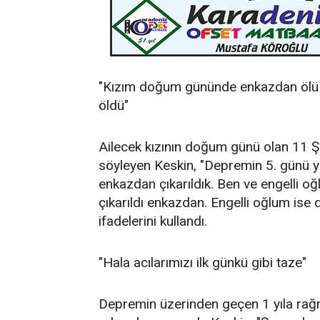
"Kızım doğum gününde enkazdan ölü ç
öldü"
Ailecek kızının doğum günü olan 11 Şu
söyleyen Keskin, "Depremin 5. günü 
enkazdan çıkarıldık. Ben ve engelli o
çıkarıldı enkazdan. Engelli oğlum ise
ifadelerini kullandı.
"Hala acılarımızı ilk günkü gibi taze"
Depremin üzerinden geçen 1 yıla rağm