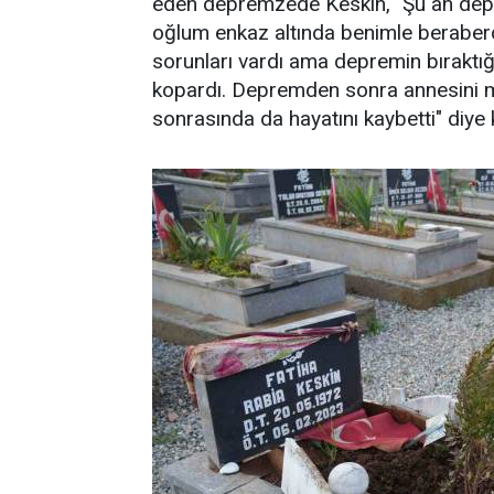
eden depremzede Keskin, "Şu an deprem
oğlum enkaz altında benimle beraberd
sorunları vardı ama depremin bıraktığ
kopardı. Depremden sonra annesini me
sonrasında da hayatını kaybetti" diye