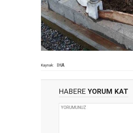
IHA
Kaynak:
HABERE
YORUM KAT