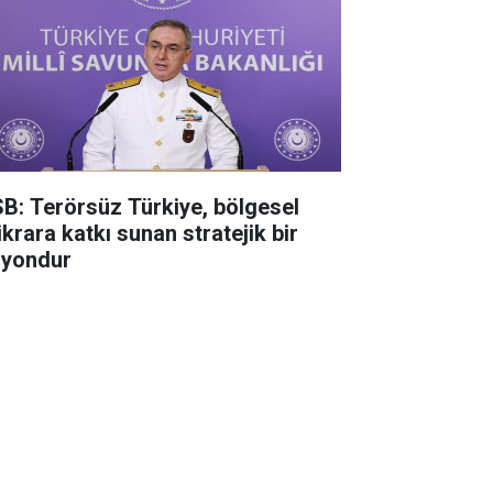
B: Terörsüz Türkiye, bölgesel
ikrara katkı sunan stratejik bir
zyondur