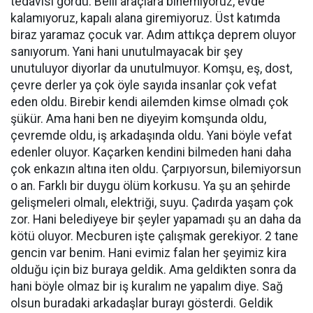
tedavisi gördü. Belli araçlara binemiyoruz, evde
kalamıyoruz, kapalı alana giremiyoruz. Üst katımda
biraz yaramaz çocuk var. Adım attıkça deprem oluyor
sanıyorum. Yani hani unutulmayacak bir şey
unutuluyor diyorlar da unutulmuyor. Komşu, eş, dost,
çevre derler ya çok öyle sayıda insanlar çok vefat
eden oldu. Birebir kendi ailemden kimse olmadı çok
şükür. Ama hani ben ne diyeyim komşunda oldu,
çevremde oldu, iş arkadaşında oldu. Yani böyle vefat
edenler oluyor. Kaçarken kendini bilmeden hani daha
çok enkazın altına iten oldu. Çarpıyorsun, bilemiyorsun
o an. Farklı bir duygu ölüm korkusu. Ya şu an şehirde
gelişmeleri olmalı, elektriği, suyu. Çadırda yaşam çok
zor. Hani belediyeye bir şeyler yapamadı şu an daha da
kötü oluyor. Mecburen işte çalışmak gerekiyor. 2 tane
gencin var benim. Hani evimiz falan her şeyimiz kira
olduğu için biz buraya geldik. Ama geldikten sonra da
hani böyle olmaz bir iş kuralım ne yapalım diye. Sağ
olsun buradaki arkadaşlar burayı gösterdi. Geldik