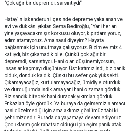
"Çok ağır bir depremdi, sarsıntıydı"
Hatay'ın İskenderun ilçesinde depreme yakalanan ve
evi ve dükkânı yıkılan Sema Bediroğlu, "Yani her an
yine yaşayacakmışız korkusu oluyor, kıpırdamıyoruz,
adım atamıyoruz. Ama nasıl diyeyim? Hayata
bağlanmak için unutmaya çalışıyoruz. Bizim evimiz 4
katlıydı, biz çıkamadık bile. Çünkü çok ağır bir
depremdi, sarsıntıydı. Hani o an düşünemiyorsun,
insanlar kaçmayı düşünüyor. Üst katımız indi, biz panik
olduk, donduk kaldık. Çünkü bu sefer çok yüksekti.
Çıkamayacağız, kurtulamayacağız, ümidiyle oturduk
ve durduğumda indik ama yani hani o zaman gördük.
Biz sandık bitecek hani duracak yıkımları gördük.
Enkazları öyle gördük. Ya buraya da gelmemizin amacı
hani düzelmediği için ama aklımız gönlümüz tabi ki
şehrimizdedir. Burada da yaşamaya devam ediyoruz.
Çocuklarım çok rahatsız olduğu için eşim panik atak