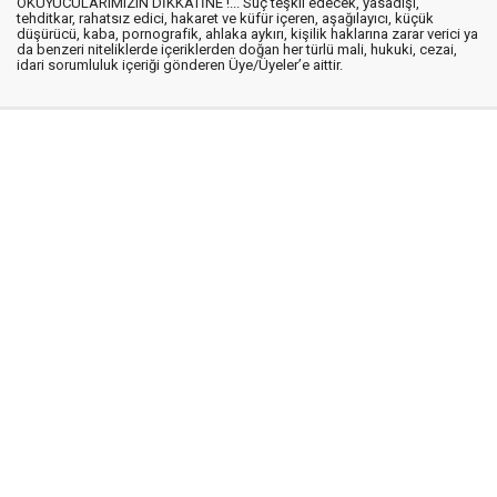
OKUYUCULARIMIZIN DİKKATİNE !... Suç teşkil edecek, yasadışı,
tehditkar, rahatsız edici, hakaret ve küfür içeren, aşağılayıcı, küçük
düşürücü, kaba, pornografik, ahlaka aykırı, kişilik haklarına zarar verici ya
da benzeri niteliklerde içeriklerden doğan her türlü mali, hukuki, cezai,
idari sorumluluk içeriği gönderen Üye/Üyeler’e aittir.