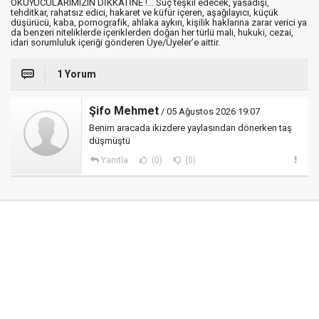
OKUYUCULARIMIZIN DİKKATİNE !... Suç teşkil edecek, yasadışı,
tehditkar, rahatsız edici, hakaret ve küfür içeren, aşağılayıcı, küçük
düşürücü, kaba, pornografik, ahlaka aykırı, kişilik haklarına zarar verici ya
da benzeri niteliklerde içeriklerden doğan her türlü mali, hukuki, cezai,
idari sorumluluk içeriği gönderen Üye/Üyeler’e aittir.
1 Yorum
Şifo Mehmet
/ 05 Ağustos 2026 19:07
Benim aracada ikizdere yaylasından dönerken taş
düşmüştü
Yanıtla
(0)
(0)