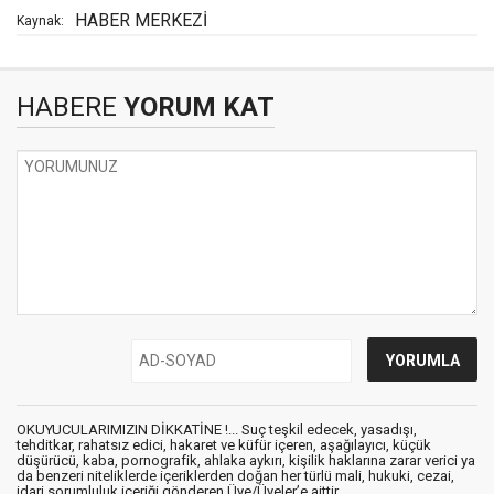
HABER MERKEZİ
Kaynak:
HABERE
YORUM KAT
OKUYUCULARIMIZIN DİKKATİNE !... Suç teşkil edecek, yasadışı,
tehditkar, rahatsız edici, hakaret ve küfür içeren, aşağılayıcı, küçük
düşürücü, kaba, pornografik, ahlaka aykırı, kişilik haklarına zarar verici ya
da benzeri niteliklerde içeriklerden doğan her türlü mali, hukuki, cezai,
idari sorumluluk içeriği gönderen Üye/Üyeler’e aittir.