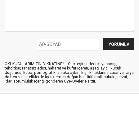
OKUYUCULARIMIZIN DİKKATİNE !... Suç teşkil edecek, yasadışı,
tehditkar, rahatsız edici, hakaret ve küfür içeren, aşağılayıcı, küçük
düşürücü, kaba, pornografik, ahlaka aykırı, kişilik haklarına zarar verici ya
da benzeri niteliklerde içeriklerden doğan her türlü mali, hukuki, cezai,
idari sorumluluk içeriği gönderen Üye/Üyeler’e aittir.