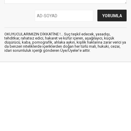
OKUYUCULARIMIZIN DİKKATİNE !... Suç teşkil edecek, yasadışı,
tehditkar, rahatsız edici, hakaret ve küfür içeren, aşağılayıcı, küçük
düşürücü, kaba, pornografik, ahlaka aykırı, kişilik haklarına zarar verici ya
da benzeri niteliklerde içeriklerden doğan her türlü mali, hukuki, cezai,
idari sorumluluk içeriği gönderen Üye/Üyeler’e aittir.