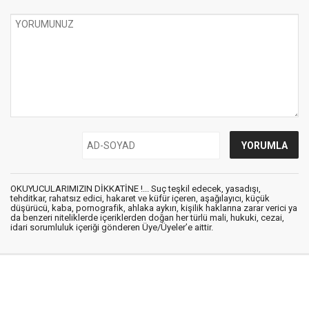
OKUYUCULARIMIZIN DİKKATİNE !... Suç teşkil edecek, yasadışı,
tehditkar, rahatsız edici, hakaret ve küfür içeren, aşağılayıcı, küçük
düşürücü, kaba, pornografik, ahlaka aykırı, kişilik haklarına zarar verici ya
da benzeri niteliklerde içeriklerden doğan her türlü mali, hukuki, cezai,
idari sorumluluk içeriği gönderen Üye/Üyeler’e aittir.