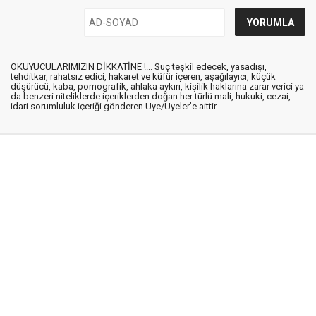
OKUYUCULARIMIZIN DİKKATİNE !... Suç teşkil edecek, yasadışı,
tehditkar, rahatsız edici, hakaret ve küfür içeren, aşağılayıcı, küçük
düşürücü, kaba, pornografik, ahlaka aykırı, kişilik haklarına zarar verici ya
da benzeri niteliklerde içeriklerden doğan her türlü mali, hukuki, cezai,
idari sorumluluk içeriği gönderen Üye/Üyeler’e aittir.