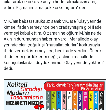
çıkararak o korku ve acıyla hedef almaksızın ateş
ettim. Pişmanım ama çok korkmuştum" dedi.
M.K.'nın babası tutuksuz sanık V.K. ise "Olay yerinde
kimse ifade vermeyince ben oradaymışım gibi ifade
vermeyi kabul ettim. O zaman ne oğlum M.'nin ne de
Akın'ın durumundan haberim vardı. Mahallede olay
yerinde olan çoğu kişi "musallat olurlar" korkusuyla
ifade vermek istemeyince, ben ifade verdim. Önceki
ifadelerim gördüklerim değil, aslında mahallede
konuşulanlardan duyduklarımdı. Olay yerinde yoktum"
dedi.