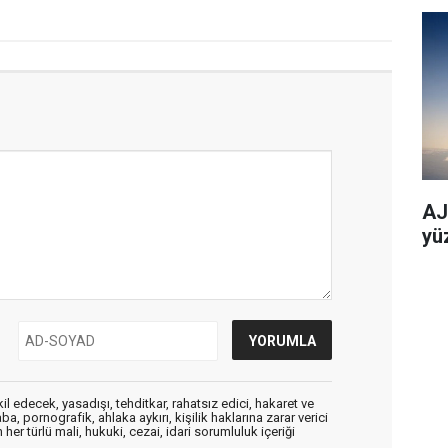
AJe
yü
edecek, yasadışı, tehditkar, rahatsız edici, hakaret ve
a, pornografik, ahlaka aykırı, kişilik haklarına zarar verici
her türlü mali, hukuki, cezai, idari sorumluluk içeriği