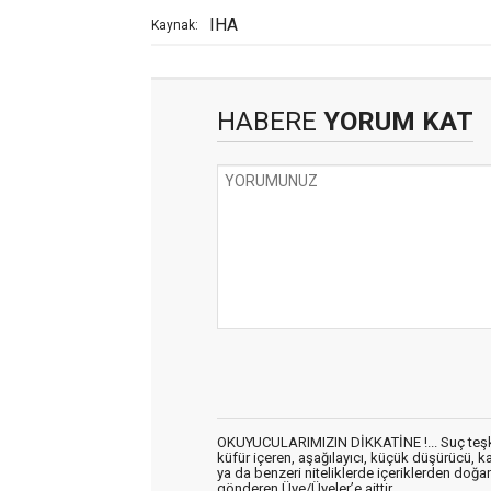
IHA
Kaynak:
HABERE
YORUM KAT
OKUYUCULARIMIZIN DİKKATİNE !... Suç teşkil 
küfür içeren, aşağılayıcı, küçük düşürücü, kab
ya da benzeri niteliklerde içeriklerden doğan 
gönderen Üye/Üyeler’e aittir.