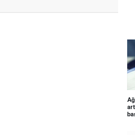
Ağu
ar
ba