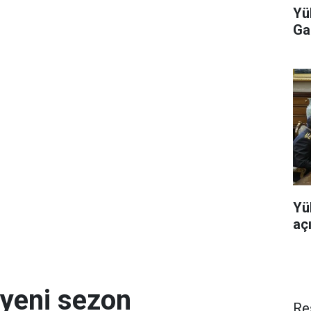
Yü
Ga
Yü
aç
 yeni sezon
Re