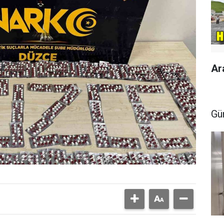
Ar
Gü