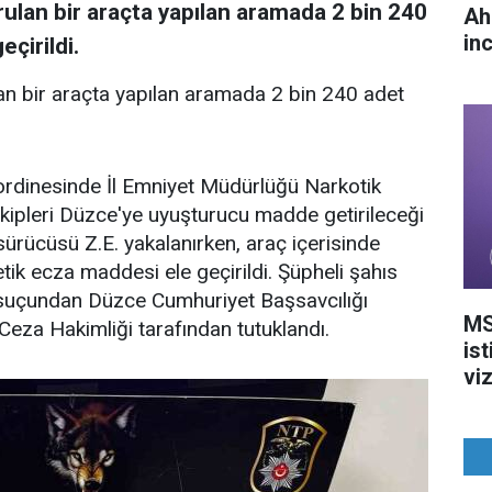
rulan bir araçta yapılan aramada 2 bin 240
Ah
in
çirildi.
an bir araçta yapılan aramada 2 bin 240 adet
ordinesinde İl Emniyet Müdürlüğü Narkotik
ipleri Düzce'ye uyuşturucu madde getirileceği
sürücüsü Z.E. yakalanırken, araç içerisinde
ik ecza maddesi ele geçirildi. Şüpheli şahıs
suçundan Düzce Cumhuriyet Başsavcılığı
MS
Ceza Hakimliği tarafından tutuklandı.
ist
vi