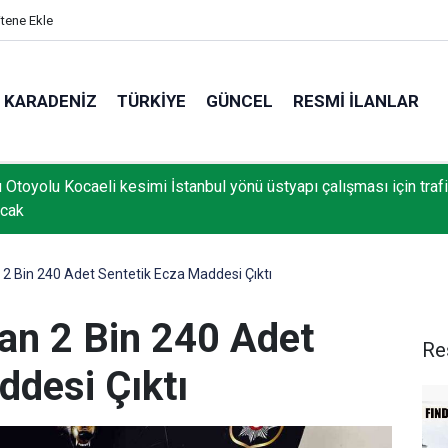
itene Ekle
KARADENIZ
TÜRKIYE
GÜNCEL
RESMI İLANLAR
 Otoyolu Kocaeli kesimi İstanbul yönü üstyapı çalışması için traf
acak
2 Bin 240 Adet Sentetik Ecza Maddesi Çıktı
an 2 Bin 240 Adet
Re
ddesi Çıktı