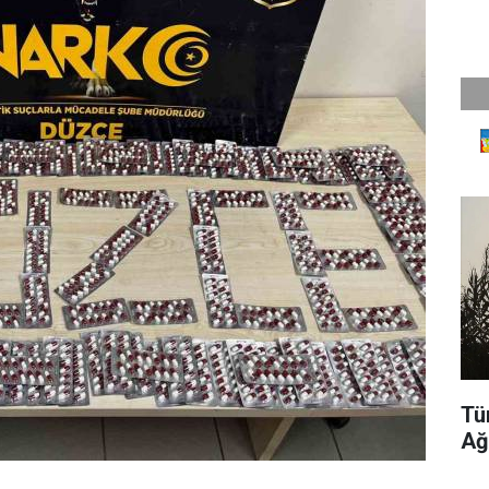
Tü
Ağ