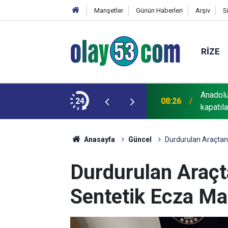
Manşetler
Günün Haberleri
Arşiv
S
RIZE
Anadolu
ltür-sanat dünyasında eserleriyle iz bıraktı
24
08:26
kapatıl
Anasayfa
Güncel
Durdurulan Araçtan 
Durdurulan Araçt
Sentetik Ecza Ma