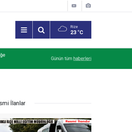
Rize
23 °C
iğe
MGK Bildirisi: Terörsüz Türkiye, terörsüz bölge
08:23
Günün tüm
haberleri
ilerlemeler ele alındı
smi İlanlar