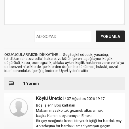
OKUYUCULARIMIZIN DİKKATİNE !... Suç teşkil edecek, yasadışı,
tehditkar, rahatsız edici, hakaret ve küfür içeren, aşağılayıcı, küçük
düşürücü, kaba, pornografik, ahlaka aykırı, kişilik haklarına zarar verici ya
da benzeri niteliklerde içeriklerden doğan her türlü mali, hukuki, cezai,
idari sorumluluk içeriği gönderen Üye/Üyeler’e aittir.
1 Yorum
Köylü Üretici
/ 07 Ağustos 2026 19:17
Boş İşlerin Boş kalfaları
Makam masakoltuk gezmek alkış almak
başka Karnını doyuramıyan Emeklı
Bir çay ocağında kendi tıtrıyerek içtiği bır bardak çay
Arkadaşına bir bardaık ismarlıyamıyan geçim