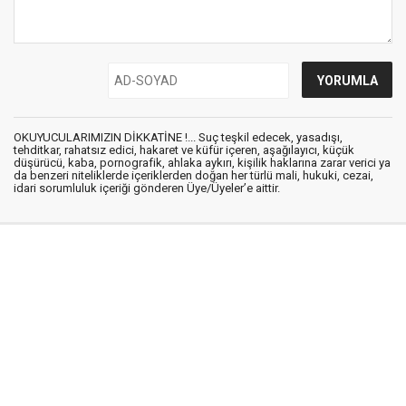
OKUYUCULARIMIZIN DİKKATİNE !... Suç teşkil edecek, yasadışı,
tehditkar, rahatsız edici, hakaret ve küfür içeren, aşağılayıcı, küçük
düşürücü, kaba, pornografik, ahlaka aykırı, kişilik haklarına zarar verici ya
da benzeri niteliklerde içeriklerden doğan her türlü mali, hukuki, cezai,
idari sorumluluk içeriği gönderen Üye/Üyeler’e aittir.