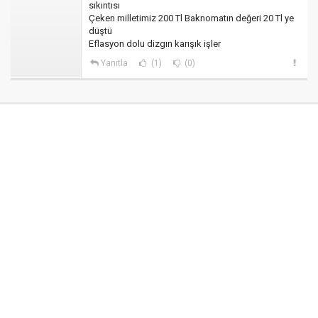
sıkıntısı
Çeken milletimiz 200 Tl Baknomatın değeri 20 Tl ye
düştü
Eflasyon dolu dizgın karışık işler
Yanıtla
(1)
(0)