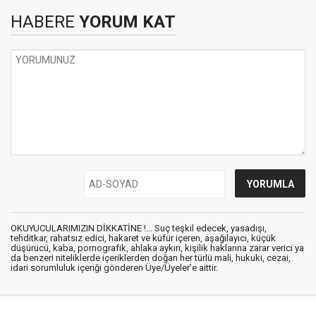
HABERE
YORUM KAT
OKUYUCULARIMIZIN DİKKATİNE !... Suç teşkil edecek, yasadışı,
tehditkar, rahatsız edici, hakaret ve küfür içeren, aşağılayıcı, küçük
düşürücü, kaba, pornografik, ahlaka aykırı, kişilik haklarına zarar verici ya
da benzeri niteliklerde içeriklerden doğan her türlü mali, hukuki, cezai,
idari sorumluluk içeriği gönderen Üye/Üyeler’e aittir.