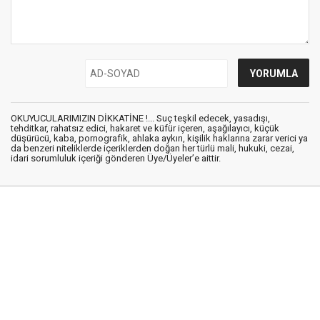
OKUYUCULARIMIZIN DİKKATİNE !... Suç teşkil edecek, yasadışı,
tehditkar, rahatsız edici, hakaret ve küfür içeren, aşağılayıcı, küçük
düşürücü, kaba, pornografik, ahlaka aykırı, kişilik haklarına zarar verici ya
da benzeri niteliklerde içeriklerden doğan her türlü mali, hukuki, cezai,
idari sorumluluk içeriği gönderen Üye/Üyeler’e aittir.