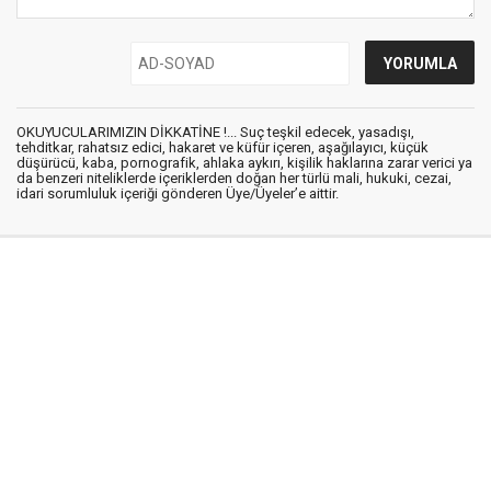
OKUYUCULARIMIZIN DİKKATİNE !... Suç teşkil edecek, yasadışı,
tehditkar, rahatsız edici, hakaret ve küfür içeren, aşağılayıcı, küçük
düşürücü, kaba, pornografik, ahlaka aykırı, kişilik haklarına zarar verici ya
da benzeri niteliklerde içeriklerden doğan her türlü mali, hukuki, cezai,
idari sorumluluk içeriği gönderen Üye/Üyeler’e aittir.