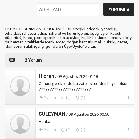
OKUYUCULARIMIZIN DİKKATİNE !... Suç teşkil edecek, yasadışı,
tehditkar, rahatsız edici, hakaret ve küfür içeren, aşağılayıcı, küçük
düşürücü, kaba, pornografik, ahlaka aykırı, kişilik haklarına zarar verici ya
da benzeri niteliklerde içeriklerden doğan her türlü mali, hukuki, cezai,
idari sorumluluk içeriği gönderen Üye/Üyeler’e aittir.
2 Yorum
Hicran
/ 09 Ağustos 2026 01:18
Olması gereken de bu zaten şimdiden hayırlı olsun
????????????????????????
Yanıtla
(0)
(1)
SÜLEYMAN
/ 09 Ağustos 2026 00:50
Harika..
Yanıtla
(0)
(1)