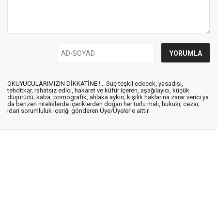
OKUYUCULARIMIZIN DİKKATİNE !... Suç teşkil edecek, yasadışı,
tehditkar, rahatsız edici, hakaret ve küfür içeren, aşağılayıcı, küçük
düşürücü, kaba, pornografik, ahlaka aykırı, kişilik haklarına zarar verici ya
da benzeri niteliklerde içeriklerden doğan her türlü mali, hukuki, cezai,
idari sorumluluk içeriği gönderen Üye/Üyeler’e aittir.