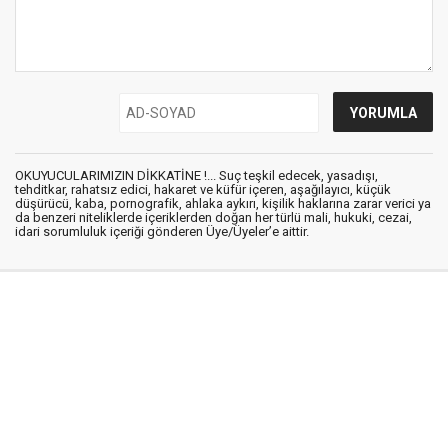
OKUYUCULARIMIZIN DİKKATİNE !... Suç teşkil edecek, yasadışı,
tehditkar, rahatsız edici, hakaret ve küfür içeren, aşağılayıcı, küçük
düşürücü, kaba, pornografik, ahlaka aykırı, kişilik haklarına zarar verici ya
da benzeri niteliklerde içeriklerden doğan her türlü mali, hukuki, cezai,
idari sorumluluk içeriği gönderen Üye/Üyeler’e aittir.