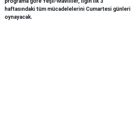
programa göre Yeşil-Mavililer, ligin ilk 3
haftasındaki tüm mücadelelerini Cumartesi günleri
oynayacak.