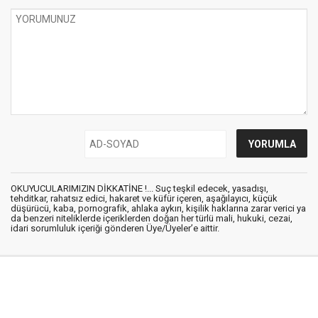
OKUYUCULARIMIZIN DİKKATİNE !... Suç teşkil edecek, yasadışı,
tehditkar, rahatsız edici, hakaret ve küfür içeren, aşağılayıcı, küçük
düşürücü, kaba, pornografik, ahlaka aykırı, kişilik haklarına zarar verici ya
da benzeri niteliklerde içeriklerden doğan her türlü mali, hukuki, cezai,
idari sorumluluk içeriği gönderen Üye/Üyeler’e aittir.