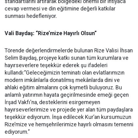
standartlarını artırarak bölgedeki önemli bir ihtiyaca
cevap vermesi ve din eğitimine değerli katkılar
sunması hedefleniyor.
Vali Baydaş: “Rize’mize Hayırlı Olsun”
Törende değerlendirmelerde bulunan Rize Valisi İhsan
Selim Baydaş, projeye katkı sunan tüm kurumlara ve
hayırseverlere teşekkür ederek şu ifadeleri
kullandı:“Geleceğimizin teminatı olan evlatlarımızın
modern imkânlarla donatılmış mekânlarda dini ve
ahlaki eğitim almalarını çok kıymetli buluyoruz. Bu
anlamlı yatırımın hayata geçirilmesinde emeği geçen
İrşad Vakfı'na, desteklerini esirgemeyen
hayırseverlerimize ve projede yer alan tüm paydaşlara
teşekkür ediyorum. İnşa edilecek Kur’an kursumuzun
Rize’mize ve hemşehrilerimize hayırlı olmasını temenni
ediyorum.”