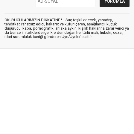
OKUYUCULARIMIZIN DİKKATİNE !... Suç teşkil edecek, yasadışı,
tehditkar, rahatsız edici, hakaret ve küfür içeren, aşağılayıcı, küçük
düşürücü, kaba, pornografik, ahlaka aykırı, kişilik haklarına zarar verici ya
da benzeri niteliklerde içeriklerden doğan her türlü mali, hukuki, cezai,
idari sorumluluk içeriği gönderen Üye/Üyeler’e aittir.