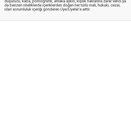
düşürücü, kaba, pornografik, ahlaka aykırı, kişilik haklarına zarar verici ya
da benzeri niteliklerde içeriklerden doğan her türlü mali, hukuki, cezai,
idari sorumluluk içeriği gönderen Üye/Üyeler’e aittir.