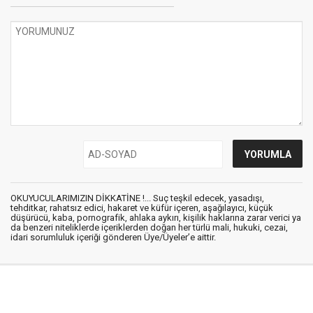
OKUYUCULARIMIZIN DİKKATİNE !... Suç teşkil edecek, yasadışı,
tehditkar, rahatsız edici, hakaret ve küfür içeren, aşağılayıcı, küçük
düşürücü, kaba, pornografik, ahlaka aykırı, kişilik haklarına zarar verici ya
da benzeri niteliklerde içeriklerden doğan her türlü mali, hukuki, cezai,
idari sorumluluk içeriği gönderen Üye/Üyeler’e aittir.