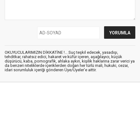
OKUYUCULARIMIZIN DİKKATİNE !... Suç teşkil edecek, yasadışı,
tehditkar, rahatsız edici, hakaret ve küfür içeren, aşağılayıcı, küçük
düşürücü, kaba, pornografik, ahlaka aykırı, kişilik haklarına zarar verici ya
da benzeri niteliklerde içeriklerden doğan her türlü mali, hukuki, cezai,
idari sorumluluk içeriği gönderen Üye/Üyeler’e aittir.