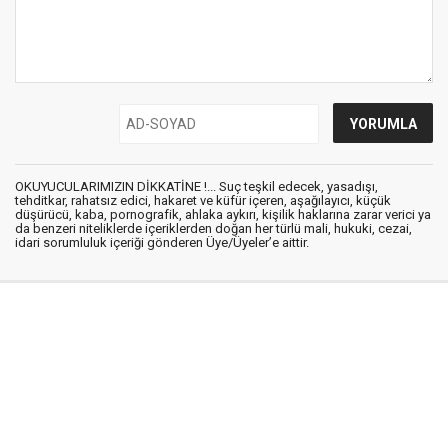
OKUYUCULARIMIZIN DİKKATİNE !... Suç teşkil edecek, yasadışı,
tehditkar, rahatsız edici, hakaret ve küfür içeren, aşağılayıcı, küçük
düşürücü, kaba, pornografik, ahlaka aykırı, kişilik haklarına zarar verici ya
da benzeri niteliklerde içeriklerden doğan her türlü mali, hukuki, cezai,
idari sorumluluk içeriği gönderen Üye/Üyeler’e aittir.