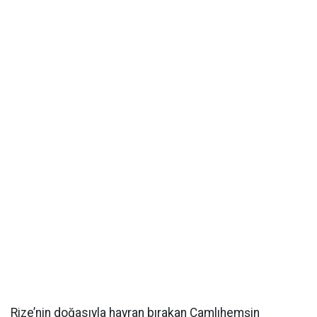
Rize’nin doğasıyla hayran bırakan Çamlıhemşin