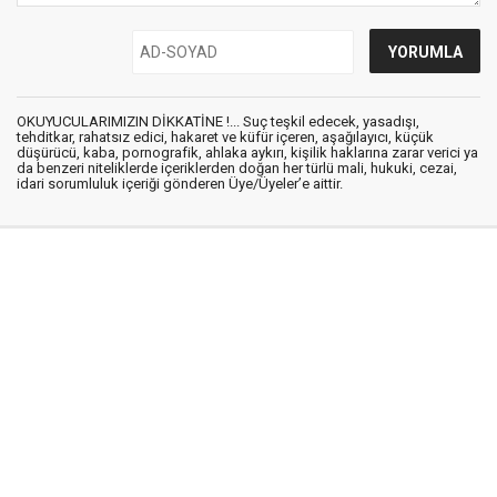
OKUYUCULARIMIZIN DİKKATİNE !... Suç teşkil edecek, yasadışı,
tehditkar, rahatsız edici, hakaret ve küfür içeren, aşağılayıcı, küçük
düşürücü, kaba, pornografik, ahlaka aykırı, kişilik haklarına zarar verici ya
da benzeri niteliklerde içeriklerden doğan her türlü mali, hukuki, cezai,
idari sorumluluk içeriği gönderen Üye/Üyeler’e aittir.