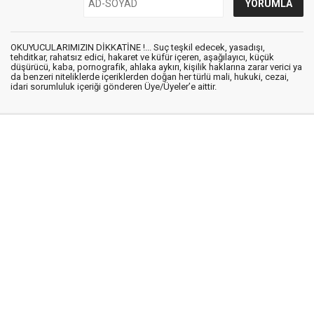
OKUYUCULARIMIZIN DİKKATİNE !... Suç teşkil edecek, yasadışı,
tehditkar, rahatsız edici, hakaret ve küfür içeren, aşağılayıcı, küçük
düşürücü, kaba, pornografik, ahlaka aykırı, kişilik haklarına zarar verici ya
da benzeri niteliklerde içeriklerden doğan her türlü mali, hukuki, cezai,
idari sorumluluk içeriği gönderen Üye/Üyeler’e aittir.