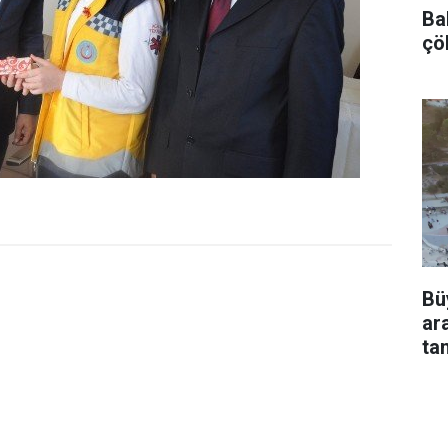
Bah
çö
Bü
ar
ta