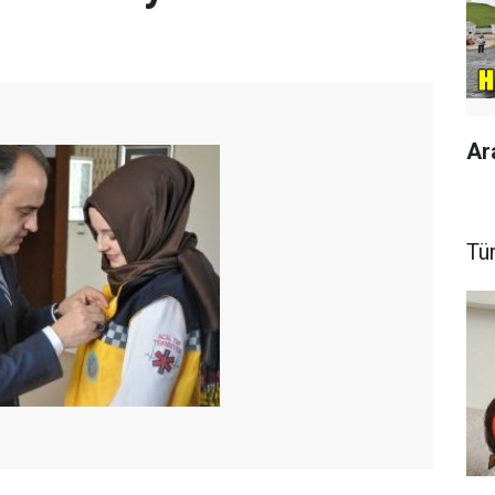
Ar
Tü