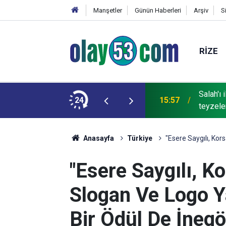
Manşetler
Günün Haberleri
Arşiv
S
RIZE
Salah'ı
ü Bedirhan Çalhanoğlu U16 Milli Takımı’nda!
24
15:57
teyzeler
Anasayfa
Türkiye
"Esere Saygılı, Kor
"Esere Saygılı, K
Slogan Ve Logo Y
Bir Ödül De İnegö