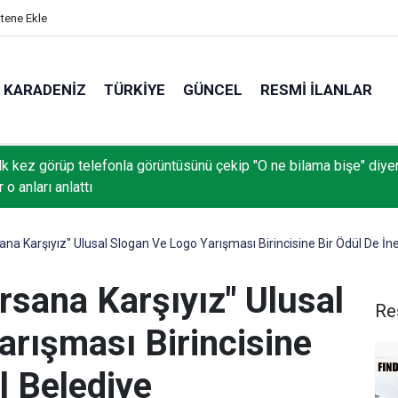
itene Ekle
KARADENIZ
TÜRKIYE
GÜNCEL
RESMI İLANLAR
 ilk kez görüp telefonla görüntüsünü çekip "O ne bilama bişe" diye
 o anları anlattı
sana Karşıyız" Ulusal Slogan Ve Logo Yarışması Birincisine Bir Ödül De 
orsana Karşıyız" Ulusal
Re
arışması Birincisine
l Belediye