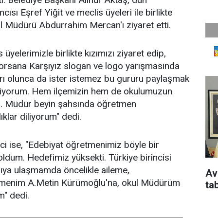
sı Eşref Yiğit ve meclis üyeleri ile birlikte
kul Müdürü Abdurrahim Mercan'ı ziyaret etti.
üyelerimizle birlikte kızımızı ziyaret edip,
 Korsana Karşıyız slogan ve logo yarışmasında
şarı olunca da ister istemez bu gururu paylaşmak
ediyorum. Hem ilçemizin hem de okulumuzun
rı. Müdür beyin şahsında öğretmen
ıklar diliyorum" dedi.
kici ise, "Edebiyat öğretmenimiz böyle bir
ldum. Hedefimiz yüksekti. Türkiye birincisi
ıya ulaşmamda öncelikle aileme,
Av
tmenim A.Metin Kürümoğlu'na, okul Müdürüm
ta
" dedi.