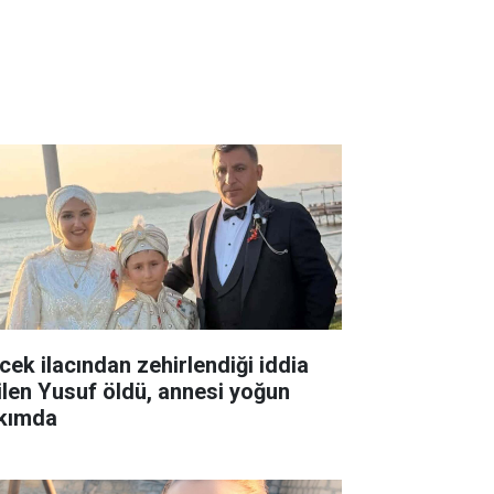
cek ilacından zehirlendiği iddia
ilen Yusuf öldü, annesi yoğun
kımda