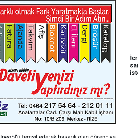
İc
sa
is
egöl'ü temsil ederek başarılı olan öğrenciye