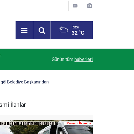
Rize
32 °C
n
22 Ağustos'ta Yeşil-Mavi Alarm! Rize’de Yeni S
15:50
Günün tüm
haberleri
Heyecanı
İnegöl Belediye Başkanından
smi İlanlar