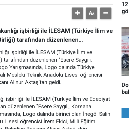
12
gö
kanlığı işbirliği ile İLESAM (Türkiye İlim ve
irliği) tarafından düzenlenen...
lığı işbirliği ile İLESAM (Türkiye İlim ve
i) tarafından düzenlenen "Esere Saygılı,
Logo Yarışmasında, Logo dalında Türkiye
rcalı Mesleki Teknik Anadolu Lisesi öğrencisi
anı Alinur Aktaş'tan geldi.
Do
ba
ığı işbirliği ile İLESAM (Türkiye İlim ve Edebiyat
ndan düzenlenen "Esere Saygılı, Korsana
masında, Logo dalında birinci olan İnegöl Salih
 Lisesi öğrencisi İrem Ekici, Milli Eğitim
tı. Belediye Başkanı Alinur Aktaş, dün