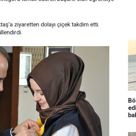
taş'a ziyaretten dolayı çiçek takdim etti.
llendirdi.
Bö
ed
ba