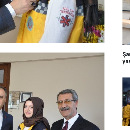
Şa
ya