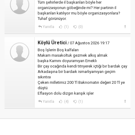
Tüm şehirlerde il başkanları böyle her
organizasyonun göbeğinde mi? Her partinin il
başkanları katılıyor mu böyle organizasyonlara?
Tuhaf görünüyor.
Yanıtla
(1)
(0)
Köylü Üretici
/ 07 Ağustos 2026 19:17
Boş İşlerin Boş kalfaları
Makam masakoltuk gezmek alkış almak
başka Karnını doyuramıyan Emeklı
Bir çay ocağında kendi tıtrıyerek içtiği bır bardak çay
Arkadaşına bir bardaık ismarlıyamıyan geçim
sıkıntısı
Çeken milletimiz 200 Tl Baknomatın değeri 20 Tl ye
düştü
Eflasyon dolu dizgın karışık işler
Yanıtla
(4)
(1)