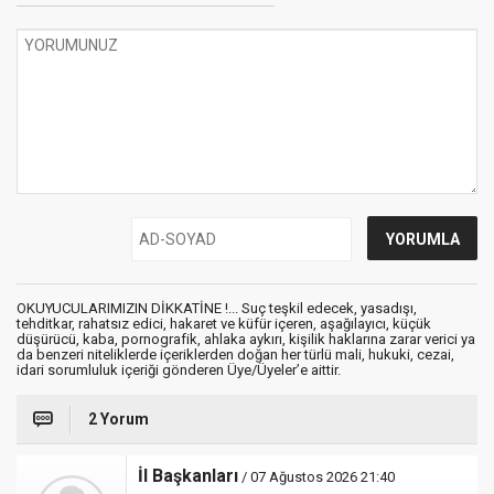
OKUYUCULARIMIZIN DİKKATİNE !... Suç teşkil edecek, yasadışı,
tehditkar, rahatsız edici, hakaret ve küfür içeren, aşağılayıcı, küçük
düşürücü, kaba, pornografik, ahlaka aykırı, kişilik haklarına zarar verici ya
da benzeri niteliklerde içeriklerden doğan her türlü mali, hukuki, cezai,
idari sorumluluk içeriği gönderen Üye/Üyeler’e aittir.
2 Yorum
İl Başkanları
/ 07 Ağustos 2026 21:40