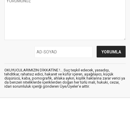
OKUYUCULARIMIZIN DİKKATİNE !... Suç teşkil edecek, yasadışı,
tehditkar, rahatsız edici, hakaret ve küfür içeren, aşağılayıcı, küçük
düşürücü, kaba, pornografik, ahlaka aykırı, kişilik haklarına zarar verici ya
da benzeri niteliklerde içeriklerden doğan her türlü mali, hukuki, cezai,
idari sorumluluk içeriği gönderen Üye/Üyeler’e aittir.