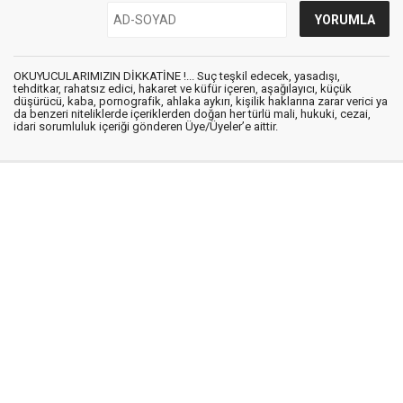
OKUYUCULARIMIZIN DİKKATİNE !... Suç teşkil edecek, yasadışı,
tehditkar, rahatsız edici, hakaret ve küfür içeren, aşağılayıcı, küçük
düşürücü, kaba, pornografik, ahlaka aykırı, kişilik haklarına zarar verici ya
da benzeri niteliklerde içeriklerden doğan her türlü mali, hukuki, cezai,
idari sorumluluk içeriği gönderen Üye/Üyeler’e aittir.