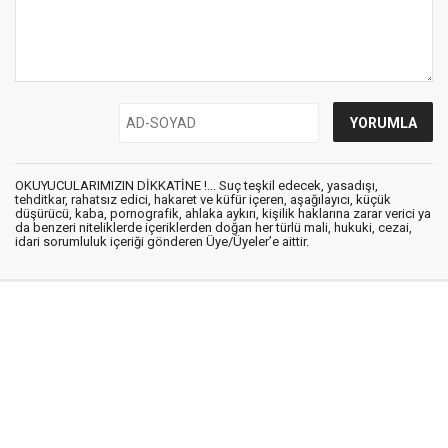
OKUYUCULARIMIZIN DİKKATİNE !... Suç teşkil edecek, yasadışı,
tehditkar, rahatsız edici, hakaret ve küfür içeren, aşağılayıcı, küçük
düşürücü, kaba, pornografik, ahlaka aykırı, kişilik haklarına zarar verici ya
da benzeri niteliklerde içeriklerden doğan her türlü mali, hukuki, cezai,
idari sorumluluk içeriği gönderen Üye/Üyeler’e aittir.