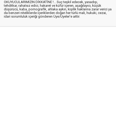
OKUYUCULARIMIZIN DİKKATİNE !... Suç teşkil edecek, yasadışı,
tehditkar, rahatsız edici, hakaret ve küfür içeren, aşağılayıcı, küçük
düşürücü, kaba, pornografik, ahlaka aykırı, kişilik haklarına zarar verici ya
da benzeri niteliklerde içeriklerden doğan her türlü mali, hukuki, cezai,
idari sorumluluk içeriği gönderen Üye/Üyeler’e aittir.